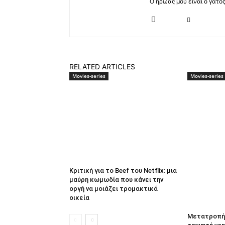
Ο ήρωας μου είναι ο γάτο
RELATED ARTICLES
Movies-series
Movies-series
Κριτική για το Beef του Netflix: μια
μαύρη κωμωδία που κάνει την
οργή να μοιάζει τρομακτικά
οικεία
Μετατροπή 