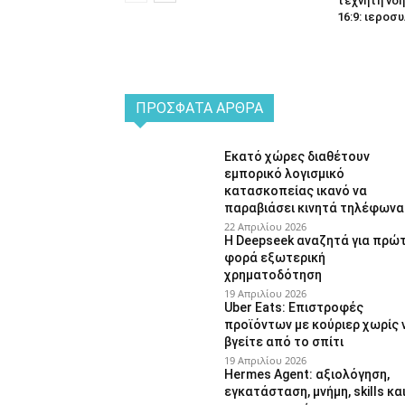
τεχνητή νοη
16:9: ιεροσυ
ΠΡΌΣΦΑΤΑ ΆΡΘΡΑ
Εκατό χώρες διαθέτουν
εμπορικό λογισμικό
κατασκοπείας ικανό να
παραβιάσει κινητά τηλέφωνα
22 Απριλίου 2026
Η Deepseek αναζητά για πρώ
φορά εξωτερική
χρηματοδότηση
19 Απριλίου 2026
Uber Eats: Επιστροφές
προϊόντων με κούριερ χωρίς 
βγείτε από το σπίτι
19 Απριλίου 2026
Hermes Agent: αξιολόγηση,
εγκατάσταση, μνήμη, skills κα