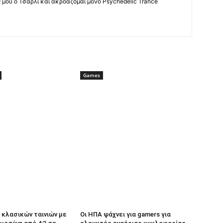
ς μου ο Τσάρλι και ακροάζομαι μόνο Psychedelic Trance
Games
κλασικών ταινιών με
Οι ΗΠΑ ψάχνει για gamers για