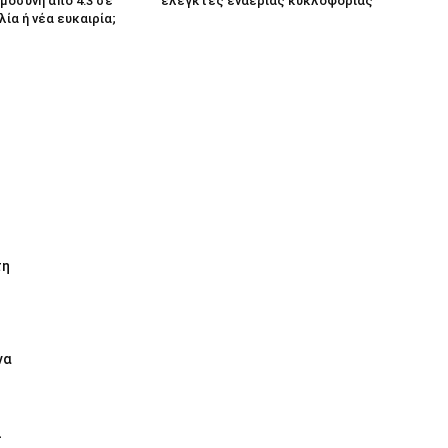
μοσύνη από 4:3 σε
ελεγκτές εναέριας κυκλοφορίας
λία ή νέα ευκαιρία;
τη
να
ι