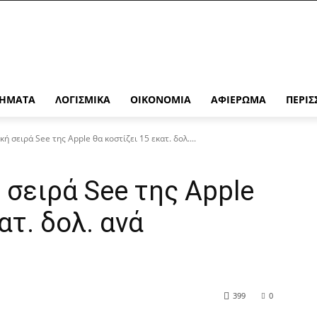
ΉΜΑΤΑ
ΛΟΓΙΣΜΙΚΆ
ΟΙΚΟΝΟΜΊΑ
ΑΦΙΈΡΩΜΑ
ΠΕΡΙΣ
ή σειρά See της Apple θα κοστίζει 15 εκατ. δολ....
 σειρά See της Apple
ατ. δολ. ανά
399
0