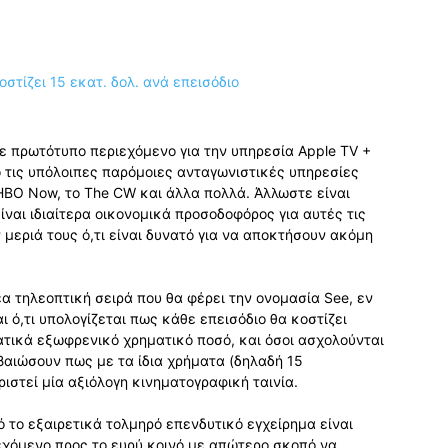
ε πρωτότυπο περιεχόμενο για την υπηρεσία Apple TV +
 τις υπόλοιπες παρόμοιες ανταγωνιστικές υπηρεσίες
το HBO Now, το The CW και άλλα πολλά. Άλλωστε είναι
ναι ιδιαίτερα οικονομικά προσοδοφόρος για αυτές τις
ν μεριά τους ό,τι είναι δυνατό για να αποκτήσουν ακόμη
α τηλεοπτική σειρά που θα φέρει την ονομασία See, εν
ι ό,τι υπολογίζεται πως κάθε επεισόδιο θα κοστίζει
ατικά εξωφρενικό χρηματικό ποσό, και όσοι ασχολούνται
βαιώσουν πως με τα ίδια χρήματα (δηλαδή 15
ιστεί μία αξιόλογη κινηματογραφική ταινία.
ό το εξαιρετικά τολμηρό επενδυτικό εγχείρημα είναι
ιεχόμενο προς το ευρύ κοινό με απώτερο σκοπό να