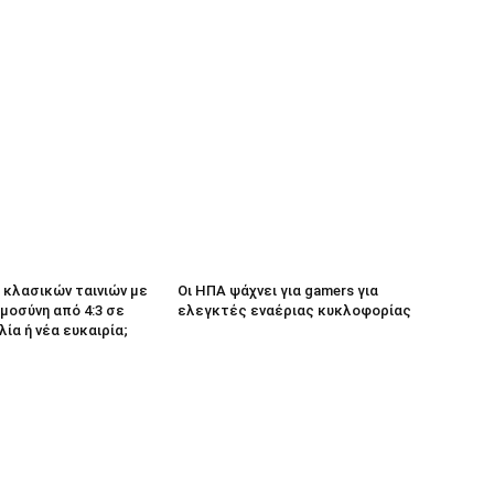
κλασικών ταινιών με
Οι ΗΠΑ ψάχνει για gamers για
μοσύνη από 4:3 σε
ελεγκτές εναέριας κυκλοφορίας
λία ή νέα ευκαιρία;