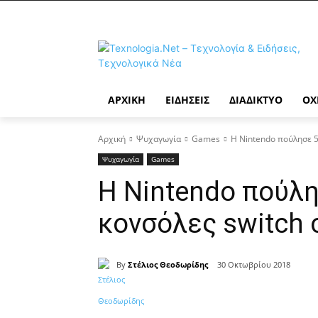
ΑΡΧΙΚΉ
ΕΙΔΉΣΕΙΣ
ΔΙΑΔΊΚΤΥΟ
ΟΧ
Αρχική
Ψυχαγωγία
Games
Η Nintendo πούλησε 5
Ψυχαγωγία
Games
Η Nintendo πούλ
κονσόλες switch 
By
Στέλιος Θεοδωρίδης
30 Οκτωβρίου 2018
Κοινοποίηση