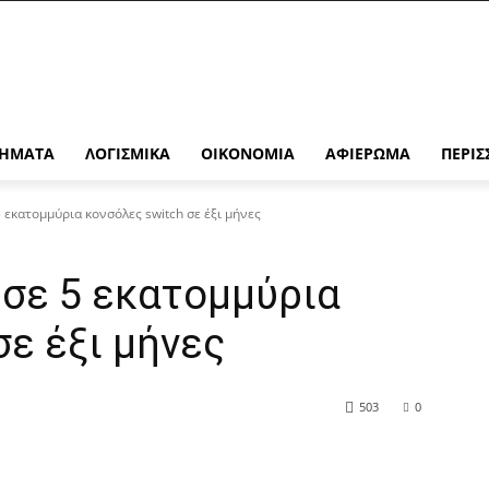
ΉΜΑΤΑ
ΛΟΓΙΣΜΙΚΆ
ΟΙΚΟΝΟΜΊΑ
ΑΦΙΈΡΩΜΑ
ΠΕΡΙΣ
 εκατομμύρια κονσόλες switch σε έξι μήνες
ησε 5 εκατομμύρια
σε έξι μήνες
503
0