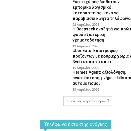
Εκατό χώρες διαθέτουν
εμπορικό λογισμικό
κατασκοπείας ικανό να
παραβιάσει κινητά τηλέφωνα
22 Απριλίου 2026
Η Deepseek αναζητά για πρώ
φορά εξωτερική
χρηματοδότηση
19 Απριλίου 2026
Uber Eats: Επιστροφές
προϊόντων με κούριερ χωρίς 
βγείτε από το σπίτι
19 Απριλίου 2026
Hermes Agent: αξιολόγηση,
εγκατάσταση, μνήμη, skills κα
αυτοματισμοί
19 Απριλίου 2026
Φόρτωση περισσοτέρων
Tηλέφωνα έκτακτης ανάγκης