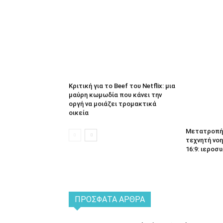
Κριτική για το Beef του Netflix: μια
μαύρη κωμωδία που κάνει την
οργή να μοιάζει τρομακτικά
οικεία
Μετατροπή 
τεχνητή νοη
16:9: ιεροσυ
ΠΡΌΣΦΑΤΑ ΆΡΘΡΑ