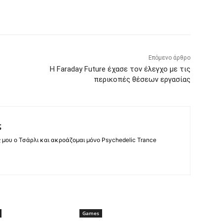
Επόμενο άρθρο
Η Faraday Future έχασε τον έλεγχο με τις
περικοπές θέσεων εργασίας
ς
ς μου ο Τσάρλι και ακροάζομαι μόνο Psychedelic Trance
Games