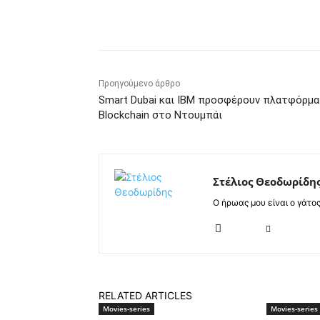
Κοινοποίηση
Προηγούμενο άρθρο
Smart Dubai και IBM προσφέρουν πλατφόρμα
Blockchain στο Ντουμπάι
Στέλιος Θεοδωρίδη
Ο ήρωας μου είναι ο γάτο
RELATED ARTICLES
Movies-series
Movies-series