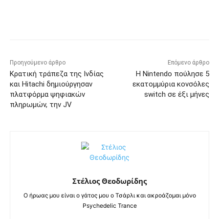
Προηγούμενο άρθρο
Επόμενο άρθρο
Κρατική τράπεζα της Ινδίας
Η Nintendo πούλησε 5
και Hitachi δημιούργησαν
εκατομμύρια κονσόλες
πλατφόρμα ψηφιακών
switch σε έξι μήνες
πληρωμών, την JV
Στέλιος Θεοδωρίδης
Ο ήρωας μου είναι ο γάτος μου ο Τσάρλι και ακροάζομαι μόνο
Psychedelic Trance