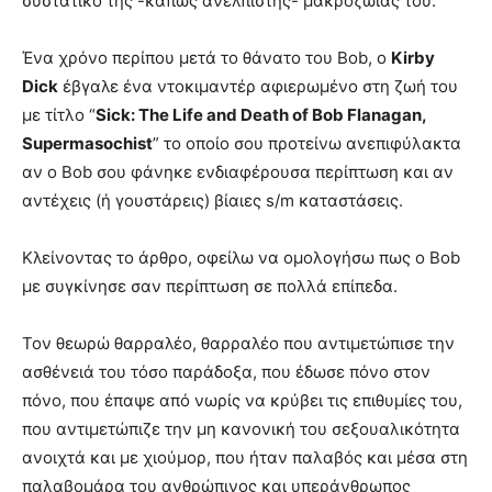
συστατικό της -κάπως ανέλπιστης- μακροζωίας του.
Ένα χρόνο περίπου μετά το θάνατο του Bob, ο
Kirby
Dick
έβγαλε ένα ντοκιμαντέρ αφιερωμένο στη ζωή του
με τίτλο “
Sick: The Life and Death of Bob Flanagan,
Supermasochist
” το οποίο σου προτείνω ανεπιφύλακτα
αν ο Bob σου φάνηκε ενδιαφέρουσα περίπτωση και αν
αντέχεις (ή γουστάρεις) βίαιες s/m καταστάσεις.
Κλείνοντας το άρθρο, οφείλω να ομολογήσω πως ο Bob
με συγκίνησε σαν περίπτωση σε πολλά επίπεδα.
Τον θεωρώ θαρραλέο, θαρραλέο που αντιμετώπισε την
ασθένειά του τόσο παράδοξα, που έδωσε πόνο στον
πόνο, που έπαψε από νωρίς να κρύβει τις επιθυμίες του,
που αντιμετώπιζε την μη κανονική του σεξουαλικότητα
ανοιχτά και με χιούμορ, που ήταν παλαβός και μέσα στη
παλαβομάρα του ανθρώπινος και υπεράνθρωπος