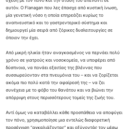
σχέση με τον πόνο και την στάση του απέναντι σε
αυτόν. Ο Flanagan που λες έπασχε από κυστική ίνωση,
μία γενετική νόσο η οποία επηρεάζει κυρίως το
αναπνευστικό και το γαστρεντερικό σύστημα και
δημιουργεί μία σειρά από ζόρικες δυσλειτουργίες σε
όποιον την έχει.
Από μικρή ηλικία ήταν αναγκασμένος να περνάει πολύ
χρόνο σε γιατρούς και νοσοκομεία, να υποφέρει από
δύσπνοια, να πονάει εξαιτίας της βλέννας που
συσσωρεύονταν στα πνευμόνια του – και να ζορίζεται
ακόμα πιο πολύ κατά την αφαίρεσή της – να ζει
συνέχεια με το φόβο του θανάτου και να βιώνει την
απόρριψη στους περισσότερους τομείς της ζωής του.
Αντί όμως να καταβάλλει κάθε προσπάθεια να αποφύγει
τον πόνο, χρησιμοποίησε μια εντελώς διαφορετική
προσέγγιση “αγκαλιάζοντας” και οξύνοντάς τον μέσω