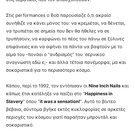
Στις performances o Bob παρουσίαζε ό,τι ακραίο
συνήθιζε να κάνει μόνος του: να κρεμιέται, να δένεται,
να τρυπιέται σε σημεία που δεν θα ήθελες να σε
τρυπήσουν, να καρφώνει το πέος του πάνω σε ξύλινες
επιφάνειες και να αφήνει τα πάντα να βαφτούν με το
αίμα του -πονάει ο “ανδρισμός” του ‘σερνικού
αναγνώστη εδώ ε;- και άλλα τέτοια πανέμορφα, μα και
σοκαριστικά για το περισσότερο κόσμο.
Κάπου, περί το 1992, τον εντόπισαν οι
Nine Inch Nails
και
κάπως έτσι κατέληξε να παίζει στο “
Happiness in
Slavery
” όπου “
it was a sensation!
“. Αυτό το βίντεο
βέβαια, σύντομα βγήκε εκτός κυκλοφορίας σε αρκετές
περιοχές του κόσμου γιατί παραήταν μπρουτάλ και
σοκαριστικό.