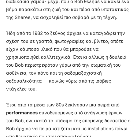
διαδικασία γάμου- μέχρι που ο Bob θέλησε να κάνει ένα
βήμα παρακάτω στη ζωή του και πέρα από υποτακτικός
της Sheree, να ασχοληθεί πιο σοβαρά με τη τέχνη.
Ήδη από το 1982 το ζεύγος άρχισε να καταγράφει την
σχέση του σε γραπτά, φωτογραφίες και βίντεο, οπότε
είχαν κάμποσο υλικό που θα μπορούσε να
χρησιμοποιηθεί καλλιτεχνικά. Έτσι κι αλλιώς η δουλειά
του Bob περιστρεφόταν γύρω από την σωματική του
ασθένεια, τον πόνο και τη σαδομαζοχιστική
σεξουαλικότητα — κοινώς γύρω από τις ισόβιες
ντάγκλες του.
Έτσι, από τα μέσα των 80s ξεκίνησαν μια σειρά από
performances
συνοδευόμενες από ανάγνωση έργων
του Bob, ενώ κατά το μπάσιμο της επόμενης δεκαετίας ο
Bob άρχισε να πειραματίζεται και με installations πάνω
στις θεματικές που τον απασχολούσαν.