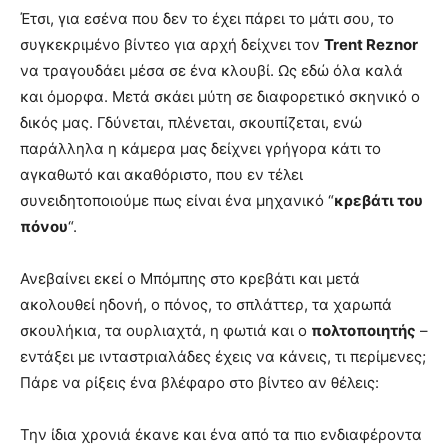
Έτσι, για εσένα που δεν το έχει πάρει το μάτι σου, το
συγκεκριμένο βίντεο για αρχή δείχνει τον
Trent Reznor
να τραγουδάει μέσα σε ένα κλουβί. Ως εδώ όλα καλά
και όμορφα. Μετά σκάει μύτη σε διαφορετικό σκηνικό ο
δικός μας. Γδύνεται, πλένεται, σκουπίζεται, ενώ
παράλληλα η κάμερα μας δείχνει γρήγορα κάτι το
αγκαθωτό και ακαθόριστο, που εν τέλει
συνειδητοποιούμε πως είναι ένα μηχανικό “
κρεβάτι του
πόνου
“.
Ανεβαίνει εκεί ο Μπόμπης στο κρεβάτι και μετά
ακολουθεί ηδονή, ο πόνος, το σπλάττερ, τα χαρωπά
σκουλήκια, τα ουρλιαχτά, η φωτιά και ο
πολτοποιητής
–
εντάξει με ινταστριαλάδες έχεις να κάνεις, τι περίμενες;
Πάρε να ρίξεις ένα βλέφαρο στο βίντεο αν θέλεις:
Την ίδια χρονιά έκανε και ένα από τα πιο ενδιαφέροντα