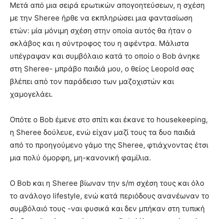
Μετά από μια σειρά ερωτικών απογοητεύσεων, η σχέση
με την Sheree ήρθε να εκπληρώσει μια φαντασίωση
ετών: μία μόνιμη σχέση στην οποία αυτός θα ήταν ο
σκλάβος και η σύντροφος του η αφέντρα. Μάλιστα
υπέγραψαν και συμβόλαιο κατά το οποίο ο Bob άνηκε
στη Sheree- μπράβο παιδιά μου, ο θείος Leopold σας
βλέπει από τον παράδεισο των μαζοχιστών και
χαμογελάει.
Οπότε ο Bob έμενε στο σπίτι και έκανε το housekeeping,
η Sheree δούλευε, ενώ είχαν μαζί τους τα δυο παιδιά
από το προηγούμενο γάμο της Sheree, φτιάχνοντας έτσι
μια πολύ όμορφη, μη-κανονική φαμίλια.
Ο Bob και η Sheree βίωναν την s/m σχέση τους και όλο
το ανάλογο lifestyle, ενώ κατά περιόδους ανανέωναν το
συμβόλαιό τους -ναι φυσικά και δεν μπήκαν στη τυπική