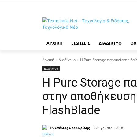
ΑΡΧΙΚΉ
ΕΙΔΉΣΕΙΣ
ΔΙΑΔΊΚΤΥΟ
ΟΧ
Αρχική
Διαδίκτυο
Η Pure Storage παρουσίασε νέα 
Διαδίκτυο
Η Pure Storage π
στην αποθήκευση
FlashBlade
By
Στέλιος Θεοδωρίδης
9 Αυγούστου 2018