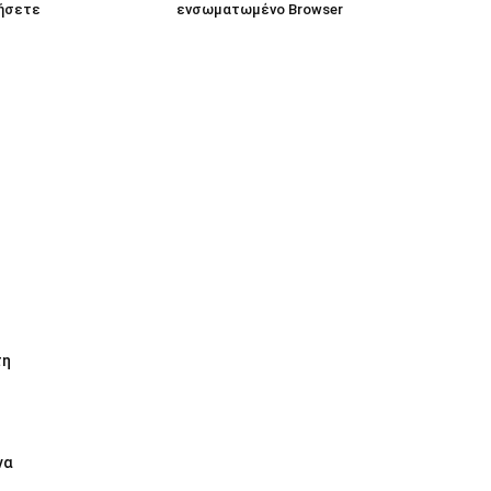
ήσετε
ενσωματωμένο Browser
τη
να