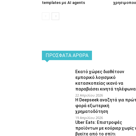
templates με AI agents
χρησιμοποι
ΠΡΌΣΦΑΤΑ ΆΡΘΡΑ
Εκατό χώρες διαθέτουν
εμπορικό λογισμικό
κατασκοπείας ικανό να
παραβιάσει κινητά τηλέφωνα
22 Απριλίου 2026
Η Deepseek αναζητά για πρώ
φορά εξωτερική
χρηματοδότηση
19 Απριλίου 2026
Uber Eats: Επιστροφές
προϊόντων με κούριερ χωρίς 
βγείτε από το σπίτι