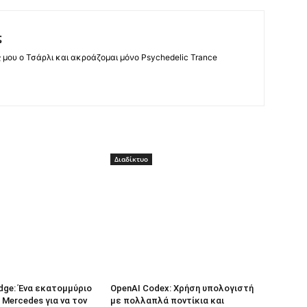
ς
ς μου ο Τσάρλι και ακροάζομαι μόνο Psychedelic Trance
Διαδίκτυο
dge: Ένα εκατομμύριο
OpenAI Codex: Χρήση υπολογιστή
 Mercedes για να τον
με πολλαπλά ποντίκια και