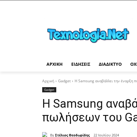
ΑΡΧΙΚΉ
ΕΙΔΉΣΕΙΣ
ΔΙΑΔΊΚΤΥΟ
ΟΧ
Αρχική
Gadget
Η Samsung αναβάλλει την έναρξη π
Gadget
Η Samsung αναβά
πωλήσεων του Gal
By
Στέλιος Θεοδωρίδης
22 Ιουλίου 2024