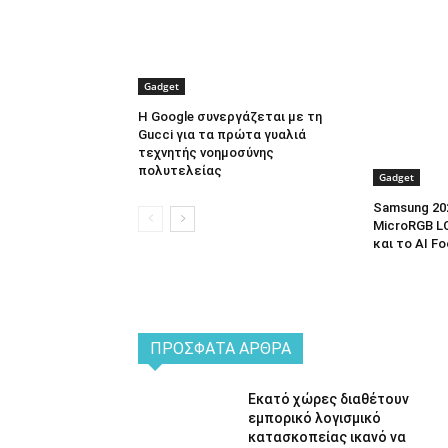
Gadget
Η Google συνεργάζεται με τη
Gucci για τα πρώτα γυαλιά
τεχνητής νοημοσύνης
πολυτελείας
Gadget
Samsung 20
MicroRGB LC
και το AI F
ΠΡΌΣΦΑΤΑ ΆΡΘΡΑ
Εκατό χώρες διαθέτουν
εμπορικό λογισμικό
κατασκοπείας ικανό να