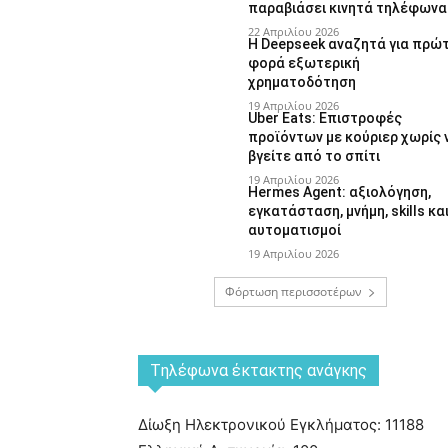
παραβιάσει κινητά τηλέφωνα
22 Απριλίου 2026
Η Deepseek αναζητά για πρώ
φορά εξωτερική
χρηματοδότηση
19 Απριλίου 2026
Uber Eats: Επιστροφές
προϊόντων με κούριερ χωρίς 
βγείτε από το σπίτι
19 Απριλίου 2026
Hermes Agent: αξιολόγηση,
εγκατάσταση, μνήμη, skills κα
αυτοματισμοί
19 Απριλίου 2026
Φόρτωση περισσοτέρων
Tηλέφωνα έκτακτης ανάγκης
Δίωξη Ηλεκτρονικού Εγκλήματος: 11188