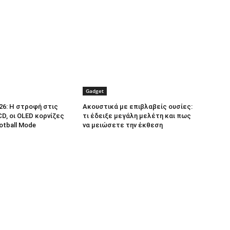
Gadget
26: Η στροφή στις
Ακουστικά με επιβλαβείς ουσίες:
D, οι OLED κορνίζες
τι έδειξε μεγάλη μελέτη και πως
ootball Mode
να μειώσετε την έκθεση