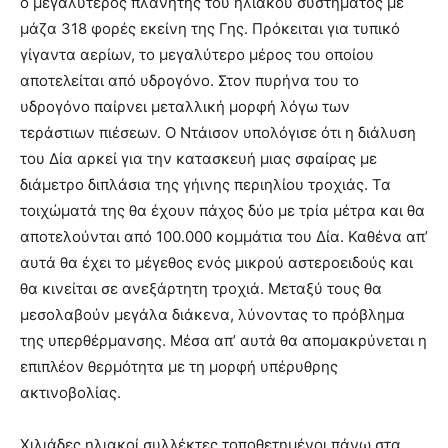
ο μεγαλύτερος πλανήτης του ηλιακού συστήματος με
μάζα 318 φορές εκείνη της Γης. Πρόκειται για τυπικό
γίγαντα αερίων, το μεγαλύτερο μέρος του οποίου
αποτελείται από υδρογόνο. Στον πυρήνα του το
υδρογόνο παίρνει μεταλλική μορφή λόγω των
τεράστιων πιέσεων. Ο Ντάισον υπολόγισε ότι η διάλυση
του Δία αρκεί για την κατασκευή μιας σφαίρας με
διάμετρο διπλάσια της γήινης περιηλίου τροχιάς. Τα
τοιχώματά της θα έχουν πάχος δύο με τρία μέτρα και θα
αποτελούνται από 100.000 κομμάτια του Δία. Καθένα απ’
αυτά θα έχει το μέγεθος ενός μικρού αστεροειδούς και
θα κινείται σε ανεξάρτητη τροχιά. Μεταξύ τους θα
μεσολαβούν μεγάλα διάκενα, λύνοντας το πρόβλημα
της υπερθέρμανσης. Μέσα απ’ αυτά θα απομακρύνεται η
επιπλέον θερμότητα με τη μορφή υπέρυθρης
ακτινοβολίας.
Χιλιάδες ηλιακοί συλλέκτες τοποθετημένοι πάνω στα