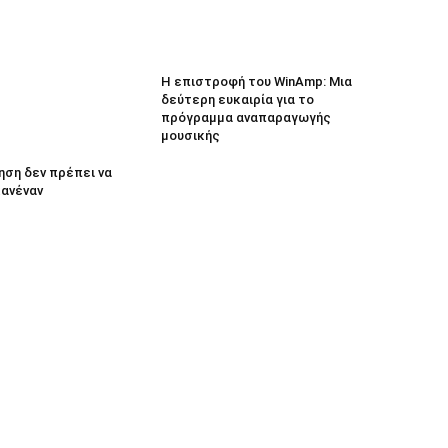
Η επιστροφή του WinAmp: Μια
δεύτερη ευκαιρία για το
πρόγραμμα αναπαραγωγής
μουσικής
ηση δεν πρέπει να
κανέναν