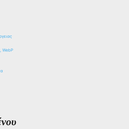
ργειας
P, WebP
να
ένου