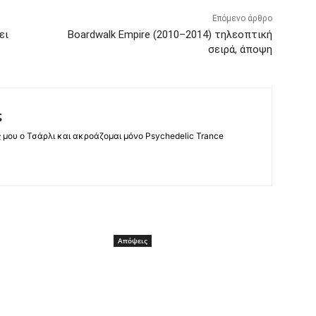
Επόμενο άρθρο
ει
Boardwalk Empire (2010–2014) τηλεοπτική
σειρά, άποψη
ς
ς μου ο Τσάρλι και ακροάζομαι μόνο Psychedelic Trance
Απόψεις