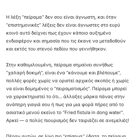
Η λέξη “πείραμα” δεν σου είναι άγνωστη, και όταν
“επιστημονικές” λέξεις δεν είναι άγνωστες στο ευρύ
κοινό αυτό δείχνει πως έχουν κάποιο αυξημένο
ενδιαφέρον και σημασία που τις έκανε να μεταδοθούν
και εκτός του στενού πεδίου που γεννήθηκαν.
Στην καθομιλουμένη, πείραμα σημαίνει συνήθως
“χαλαρή δοκιμή“, είναι ένα “κάνουμε και βλέπουμε“,
πολλές φορές χωρίς να οριστεί αρχικός σκοπός ή χωρίς
να είναι δομημένος ο “πειραματισμός“. Πείραμα μπορεί
να χαρακτηριστεί το ότι… άλλαξες μάρκα πάνας στην
ανάπηρη γιαγιά σου ή πως για μια φορά πήρες από το
ασιατικό μενού εκείνο το “Fried fistula in dong water“.
Αρκεί — ο πολύς πιουρισμός δεν ταιριάζει σε ανεμελιές!
Πέραν αυτών, σε λίγο πιο “επίσημα” ύδατα, το πείραμα