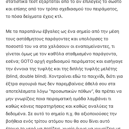
στατιστικά τεστ εξαρτάται από το αν επιλέγεις το σωστό
και επίσης από τον τρόπο σχεδιασμού του πειράματος,
το πόσα δείγματα έχεις κτλ.
Με τα παραπάνω έβγαλες ως ένα σημείο από την μέση
τους αστάθμητους παράγοντες και υπολόγισες το
ποσοστό του να στα χαλάσουν οι εναπομείναντες, τι
γίνεται όμως με τον καθ’όλα σταθμισμένο παράγοντα,
εσένα; GOTO αρχή σχεδιασμού πειράματος και εισήγαγε
την έννοια της τυφλής και της διπλής τυφλής μελέτης
(blind, double blind). Χοντραίνει εδώ το παιχνίδι, διότι για
έξτρα σιγουριά πως δεν παρεμβαίνεις άθελά σου στα
αποτελέσματα λόγω “προσωπικών πόθων“, θα πρέπει να
μην γνωρίζεις ποια πειραματική ομάδα λαμβάνει τι
καθώς κάνεις παρατηρήσεις και καθώς αναλύεις τα
δεδομένα. Σε αυτό το σημείο π.χ. θα αξιοποιούσες την
βοήθεια ενός τρίτου ατόμου που θα σου δίνει αυτό
έτοιμο το νερό να ποτίζεις, χωρίς όμως να γνωρίζεις με