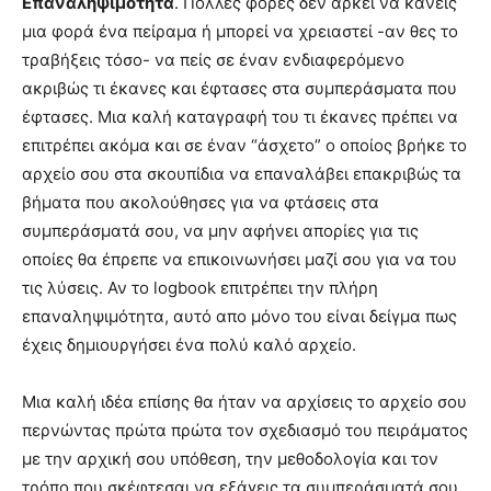
Επαναληψιμότητα
. Πολλές φορές δεν αρκεί να κάνεις
μια φορά ένα πείραμα ή μπορεί να χρειαστεί -αν θες το
τραβήξεις τόσο- να πείς σε έναν ενδιαφερόμενο
ακριβώς τι έκανες και έφτασες στα συμπεράσματα που
έφτασες. Μια καλή καταγραφή του τι έκανες πρέπει να
επιτρέπει ακόμα και σε έναν “άσχετο” ο οποίος βρήκε το
αρχείο σου στα σκουπίδια να επαναλάβει επακριβώς τα
βήματα που ακολούθησες για να φτάσεις στα
συμπεράσματά σου, να μην αφήνει απορίες για τις
οποίες θα έπρεπε να επικοινωνήσει μαζί σου για να του
τις λύσεις. Αν το logbook επιτρέπει την πλήρη
επαναληψιμότητα, αυτό απο μόνο του είναι δείγμα πως
έχεις δημιουργήσει ένα πολύ καλό αρχείο.
Μια καλή ιδέα επίσης θα ήταν να αρχίσεις το αρχείο σου
περνώντας πρώτα πρώτα τον σχεδιασμό του πειράματος
με την αρχική σου υπόθεση, την μεθοδολογία και τον
τρόπο που σκέφτεσαι να εξάγεις τα συμπεράσματά σου.