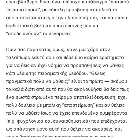
είναι βλαβερό. Είναι ένα υπέροχο παράδειγμα “σπιτικού
πειραματισμού“, με εύκολη πρόσβαση στα υλικά τα
οποία απαιτούνται για την υλοποίησή του, και κάμποσα
διαδικτυακά βιντεάκια και εικόνες που να
“αποδεικνύουν” τα λεγόμενα.
Πριν πας παρακάτω, όμως, κάνε μια χάρη στον
ταλαίπωρο εαυτό σου και θέσε δυο καίρια ερωτήματα
για να δεις αν έχει νόημα να προσπαθήσεις να μάθεις
κάτι μέσω της πειραματικής μεθόδου. “Θέλεις
πραγματικά πολύ να μάθεις;” είναι το πρώτο — σκέψου
το καλά διότι από αυτό που θα ακολουθήσει θα δεις πως
ένα σωστά στρωμένο πείραμα αποτελεί δέσμευση, έχει
πολύ δουλειά με μπόλικη “αποστείρωση” και αν θέλεις
πολύ να μάθεις ίσως να έχεις επενδυμένα συμφέροντα
(π.χ. ψυχολογικά και συναισθηματικά) που επιδέχονται
ως απάντηση μόνο αυτή που θέλεις να ακούσεις, και
που πιθανότατα έχεις προαποφασίσει πως ισχύει.