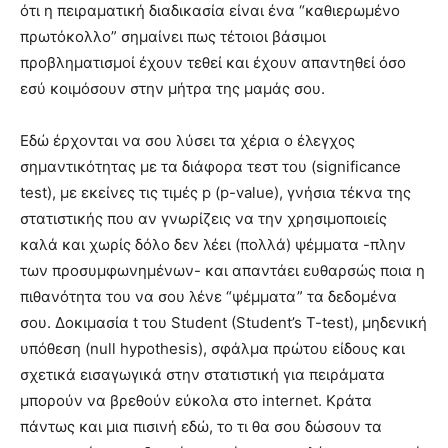
ότι η πειραματική διαδικασία είναι ένα “καθιερωμένο
πρωτόκολλο” σημαίνει πως τέτοιοι βάσιμοι
προβληματισμοί έχουν τεθεί και έχουν απαντηθεί όσο
εσύ κοιμόσουν στην μήτρα της μαμάς σου.
Εδώ έρχονται να σου λύσει τα χέρια ο έλεγχος
σημαντικότητας με τα διάφορα τεστ του (significance
test), με εκείνες τις τιμές p (p-value), γνήσια τέκνα της
στατιστικής που αν γνωρίζεις να την χρησιμοποιείς
καλά και χωρίς δόλο δεν λέει (πολλά) ψέμματα -πλην
των προσυμφωνημένων- και απαντάει ευθαρσώς ποια η
πιθανότητα του να σου λένε “ψέμματα” τα δεδομένα
σου. Δοκιμασία t του Student (Student’s T-test), μηδενική
υπόθεση (null hypothesis), σφάλμα πρώτου είδους και
σχετικά εισαγωγικά στην στατιστική για πειράματα
μπορούν να βρεθούν εύκολα στο internet. Κράτα
πάντως και μια πισινή εδώ, το τι θα σου δώσουν τα