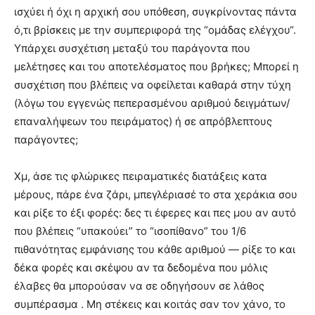
ισχύει ή όχι η αρχική σου υπόθεση, συγκρίνοντας πάντα
ό,τι βρίσκεις με την συμπεριφορά της “ομάδας ελέγχου“.
Υπάρχει συσχέτιση μεταξύ του παράγοντα που
μελέτησες και του αποτελέσματος που βρήκες; Μπορεί η
συσχέτιση που βλέπεις να οφείλεται καθαρά στην τύχη
(λόγω του εγγενώς πεπερασμένου αριθμού δειγμάτων/
επαναλήψεων του πειράματος) ή σε απρόβλεπτους
παράγοντες;
Χμ, άσε τις φλώρικες πειραματικές διατάξεις κατα
μέρους, πάρε ένα ζάρι, μπεγλέριασέ το στα χεράκια σου
και ρίξε το έξι φορές: δες τι έφερες και πες μου αν αυτό
που βλέπεις “υπακούει” το “ισοπίθανο” του 1/6
πιθανότητας εμφάνισης του κάθε αριθμού — ρίξε το και
δέκα φορές και σκέψου αν τα δεδομένα που μόλις
έλαβες θα μπορούσαν να σε οδηγήσουν σε λάθος
συμπέρασμα . Μη στέκεις και κοιτάς σαν τον χάνο, το