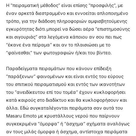
Η “πειραματική μέθοδος” είναι επίσης “προσφιλής“, με
έναν αρκετά διεστραμμένο και εννοείται απλοποιημένο
τρόπο, για την διάδοση πληροφοριών αμφισβητούμενης
εγκυρότητας διότι μπορεί να δώσει αέρα “επιστημοσύνης
και σιγουριάς” στα λεγόμενα κάποιου αν σου πει πως
“έκανε ένα πείραμα” και αν το πλαισιώσει με το
“φαίνεσθαι” των φωτογραφιών ή/και του βίντεο.
Παραδείγματα πειραμάτων που κάνουν επίδειξη
“παράξενων” φαινομένων και είναι εντός του εύρους
του σπιτικού πειραματισμού και εντός των ικανοτήτων
του “ανειδίκευτου επί του τομέα” έχουν κυκλοφορήσει
κατά καιρούς στο διαδίκτυο και θα κυκλοφορήσουν και
άλλα. Εδώ συγκαταλέγονται πειράματα σαν αυτά του
Masaru Emoto με κρυστάλλους νερού που παίρνουν
συγκεκριμένα “όμορφα” ή “άσχημα” σχήματα αναλόγως
αν τους μιλάς όμορφα ή άσχημα, αντίστοιχα πειράματα