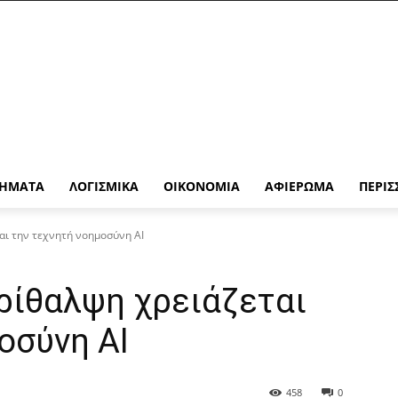
ΉΜΑΤΑ
ΛΟΓΙΣΜΙΚΆ
ΟΙΚΟΝΟΜΊΑ
ΑΦΙΈΡΩΜΑ
ΠΕΡΙΣ
αι την τεχνητή νοημοσύνη AI
ρίθαλψη χρειάζεται
οσύνη AI
458
0