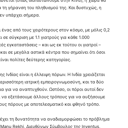
ιώνεται (όπως διαπιστώνουμε στην Κίνα), η χώρα θα
α τη γήρανση του πληθυσμού της. Και δυστυχώς, η
εν υπάρχει σήμερα.
 ένας από τους χειρότερους στον κόσμο, με μόλις 0,2
ι σε σύγκριση με 1.1 γιατρούς για κάθε 1.000
ές εγκαταστάσεις – και ως εκ τούτου οι γιατροί –
αι σε μεγάλα αστικά κέντρα που σημαίνει ότι όσοι
ίναι πολίτες δεύτερης κατηγορίας.
ς Ινδίας είναι η έλλειψη πόρων. Η Ινδία χρειάζεται
περισσότερη ιατρική εμπειρογνωμοσύνη, και τα δύο
α για να αναπτυχθούν. Ωστόσο, οι πόροι αυτοί δεν
ει να εξετάσουμε άλλους τρόπους για να αυξήσουμε
ους πόρους με αποτελεσματικό και φθηνό τρόπο.
I έχει τη δυνατότητα να αναδιαμορφώσει το πρόβλημα
Ο Manu Rekhi, Διευθύνων Σύμβουλος της Inventus,