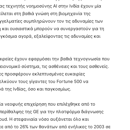
ίας τεχνητής νοημοσύνης AI στην Ινδία έχουν μία
είλεται στη βαθιά γνώση στη βιομηχανία της
αγγελματίες συμπληρώνουν τον τις αδυναμίες των
 και ουσιαστικά μπορούν να συνεργαστούν για τη
γκόσμια αγορά, εξαλείφοντας τις αδυναμίες και
αιρείες έχουν εφαρμόσει την βαθιά τεχνογνωσία που
ειονομικό σύστημα, τις ασθένειες και τους ασθενείς.
είες προσφέρουν εκλεπτυσμένες ευκαιρίες
ελκύουν τους γίγαντες του Fortune 500 να
ά της Ινδίας, όσο και παγκοσμίως.
 μία νεοφυής επιχείρηση που επιλέχθηκε από το
περίθαλψης της GE για την πλατφόρμα διάγνωσης
oud. Η στεφανιαία νόσο αυξάνεται όλο και
κε από το 26% των θανάτων από ενήλικες το 2003 σε