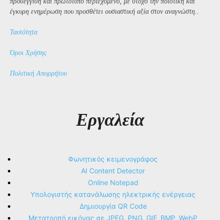
προσέγγιση και πρωτότυπο περιεχόμενο, με στόχο την ποιοτική και
έγκυρη ενημέρωση που προσθέτει ουσιαστική αξία στον αναγνώστη..
Ταυτότητα
Όροι Χρήσης
Πολιτική Απορρήτου
Εργαλεία
Φωνητικός κειμενογράφος
AI Content Detector
Online Notepad
Υπολογιστής κατανάλωσης ηλεκτρικής ενέργειας
Δημιουργία QR Code
Μετατροπή εικόνας σε JPEG, PNG, GIF, BMP, WebP