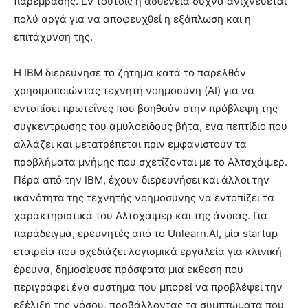
παρέμβασης. Εν τούτοις η ασθένεια συχνά ανιχνεύεται
πολύ αργά για να αποφευχθεί η εξάπλωση και η
επιτάχυνση της.
Η IBM διερεύνησε το ζήτημα κατά το παρελθόν
χρησιμοποιώντας τεχνητή νοημοσύνη (AI) για να
εντοπίσει πρωτεΐνες που βοηθούν στην πρόβλεψη της
συγκέντρωσης του αμυλοειδούς βήτα, ένα πεπτίδιο που
αλλάζει και μετατρέπεται πριν εμφανιστούν τα
προβλήματα μνήμης που σχετίζονται με το Αλτσχάιμερ.
Πέρα ​​από την IBM, έχουν διερευνήσει και άλλοι την
ικανότητα της τεχνητής νοημοσύνης να εντοπίζει τα
χαρακτηριστικά του Αλτσχάιμερ και της άνοιας. Για
παράδειγμα, ερευνητές από το Unlearn.AI, μία startup
εταιρεία που σχεδιάζει λογισμικά εργαλεία για κλινική
έρευνα, δημοσίευσε πρόσφατα μια έκθεση που
περιγράφει ένα σύστημα που μπορεί να προβλέψει την
εξέλιξη της νόσου, προβάλλοντας τα συμπτώματα που