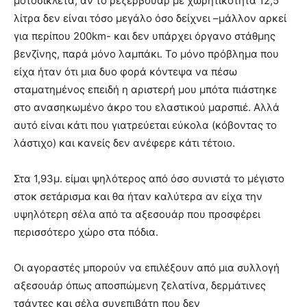
μοτοσικλέτα, αν το ρεζερβουάρ με χωρητικότητα 12,5
λίτρα δεν είναι τόσο μεγάλο όσο δείχνει –μάλλον αρκεί
για περίπου 200km- και δεν υπάρχει όργανο στάθμης
βενζίνης, παρά μόνο λαμπάκι. Το μόνο πρόβλημα που
είχα ήταν ότι μια δυο φορά κόντεψα να πέσω
σταματημένος επειδή η αριστερή μου μπότα πιάστηκε
στο ανασηκωμένο άκρο του ελαστικού μαρσπιέ. Αλλά
αυτό είναι κάτι που γιατρεύεται εύκολα (κόβοντας το
λάστιχο) και κανείς δεν ανέφερε κάτι τέτοιο.
Στα 1,93μ. είμαι ψηλότερος από όσο συνιστά το μέγιστο
στοκ σετάρισμα και θα ήταν καλύτερα αν είχα την
υψηλότερη σέλα από τα αξεσουάρ που προσφέρει
περισσότερο χώρο στα πόδια.
Οι αγοραστές μπορούν να επιλέξουν από μια συλλογή
αξεσουάρ όπως αποσπώμενη ζελατίνα, δερμάτινες
τσάντες και σέλα συνεπιβάτη που δεν