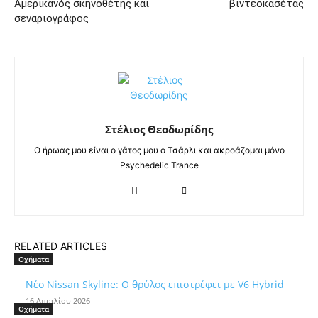
Αμερικανός σκηνοθέτης και
βιντεοκασέτας
σεναριογράφος
Στέλιος Θεοδωρίδης
Ο ήρωας μου είναι ο γάτος μου ο Τσάρλι και ακροάζομαι μόνο
Psychedelic Trance
RELATED ARTICLES
Οχήματα
Νέο Nissan Skyline: Ο θρύλος επιστρέφει με V6 Hybrid
16 Απριλίου 2026
Οχήματα