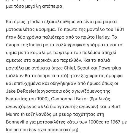
μια τόσο μεγάλη απόπειρα.
Και όμως η Indian εξακολούθησε να είναι μια μάρκα
μοτοσικλέτας κόσμημα. Το πρώτο της μοντέλο του 1901
ήταν δύο χρόνια παλιότερο από το πρώτο Harley. Το
όνομα της Indian με τα καλλιγραφικά γράμματα και το
σήμα με το κεφάλι με τα φτερά του πολέμου απηχεί
αμέσως στο αμερικάνικο παρελθόν. Και τα παλιά
μοντέλα με ονόματα όπως Chief, Scout και Powerplus
(μάλλον θα το δούμε κι αυτό) ήταν ξεχωριστά, όμορφα
και επιτυχημένα και οδηγήθηκαν από ήρωες όπως οι
Jake DeRosier(εργοστασιακός αγωνιζόμενος της
δεκαετίας του 1900), Cannonball Baker (θρυλικός
αγωνιζόμενος αλλά διοργανωτής αγώνων) και ο Burt
Munro (Νεοζηλανδός με ρεκόρ ταχύτητας στη
Bonneville για μοτοσικλέτες κάτω των 1000cc το 1967 με
Indian που δεν έχει σπάσει ακόμη).