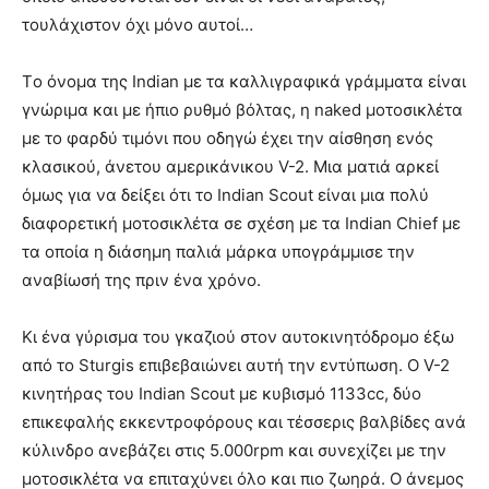
τουλάχιστον όχι μόνο αυτοί…
Τo όνομα της Indian με τα καλλιγραφικά γράμματα είναι
γνώριμα και με ήπιο ρυθμό βόλτας, η naked μοτοσικλέτα
με το φαρδύ τιμόνι που οδηγώ έχει την αίσθηση ενός
κλασικού, άνετου αμερικάνικου V-2. Μια ματιά αρκεί
όμως για να δείξει ότι το Indian Scout είναι μια πολύ
διαφορετική μοτοσικλέτα σε σχέση με τα Indian Chief με
τα οποία η διάσημη παλιά μάρκα υπογράμμισε την
αναβίωσή της πριν ένα χρόνο.
Κι ένα γύρισμα του γκαζιού στον αυτοκινητόδρομο έξω
από το Sturgis επιβεβαιώνει αυτή την εντύπωση. Ο V-2
κινητήρας του Indian Scout με κυβισμό 1133cc, δύο
επικεφαλής εκκεντροφόρους και τέσσερις βαλβίδες ανά
κύλινδρο ανεβάζει στις 5.000rpm και συνεχίζει με την
μοτοσικλέτα να επιταχύνει όλο και πιο ζωηρά. Ο άνεμος