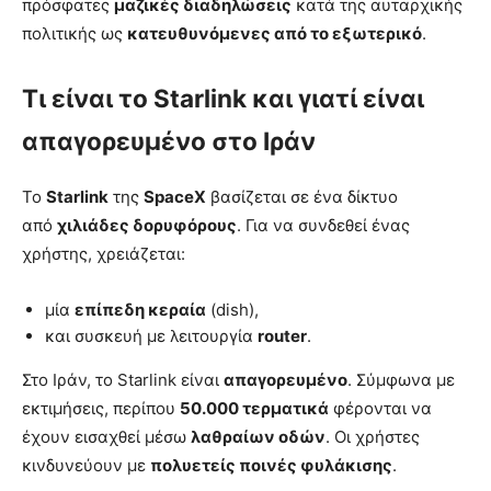
πρόσφατες
μαζικές διαδηλώσεις
κατά της αυταρχικής
πολιτικής ως
κατευθυνόμενες από το εξωτερικό
.
Τι είναι το Starlink και γιατί είναι
απαγορευμένο στο Ιράν
Το
Starlink
της
SpaceX
βασίζεται σε ένα δίκτυο
από
χιλιάδες δορυφόρους
. Για να συνδεθεί ένας
χρήστης, χρειάζεται:
μία
επίπεδη κεραία
(dish),
και συσκευή με λειτουργία
router
.
Στο Ιράν, το Starlink είναι
απαγορευμένο
. Σύμφωνα με
εκτιμήσεις, περίπου
50.000 τερματικά
φέρονται να
έχουν εισαχθεί μέσω
λαθραίων οδών
. Οι χρήστες
κινδυνεύουν με
πολυετείς ποινές φυλάκισης
.