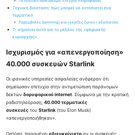
Το πολιτικό διακύβευμα: έλεγχος πληροφορίας
Τεχνική διάσταση: πώς μπορεί να εντοπιστεί ένα
τερματικό
Παρεμβολές (jamming) και «γκρίζες ζώνες» αξιοπιστίας
Τι σημαίνει αυτό για το μέλλον της «ψηφιακής
κυριαρχίας»
Ισχυρισμός για «απενεργοποίηση»
40.000 συσκευών Starlink
Οι ιρανικές υπηρεσίες ασφαλείας ανέφεραν ότι
σημείωσαν επιτυχία στην αντιμετώπιση παράνομων
δεκτών
δορυφορικού internet
. Σύμφωνα με την κρατική
ραδιοτηλεόραση,
40.000 τερματικές
συσκευές
του
Starlink
(του Elon Musk)
«απενεργοποιήθηκαν».
Ωστόσο, παραμένει
αδιευκρίνιστο
αν οι συσκευές: