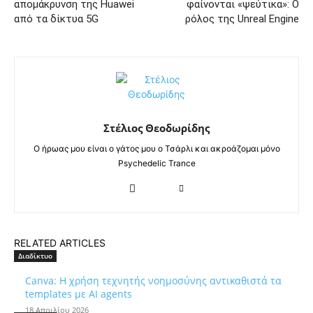
απομάκρυνση της Huawei
φαίνονται «ψεύτικα»: Ο
από τα δίκτυα 5G
ρόλος της Unreal Engine
Στέλιος Θεοδωρίδης
Ο ήρωας μου είναι ο γάτος μου ο Τσάρλι και ακροάζομαι μόνο
Psychedelic Trance
RELATED ARTICLES
Διαδίκτυο
Canva: Η χρήση τεχνητής νοημοσύνης αντικαθιστά τα
templates με AI agents
18 Απριλίου 2026