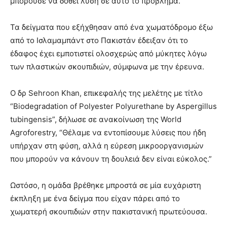
μπορούσε να δοθεί λύση σε αυτό το πρόβλημα.
Τα δείγματα που εξήχθησαν από ένα χωματόδρομο έξω
από το Ισλαμαμπάντ στο Πακιστάν έδειξαν ότι το
έδαφος έχει εμποτιστεί ολοσχερώς από μύκητες λόγω
των πλαστικών σκουπιδιών, σύμφωνα με την έρευνα.
Ο δρ Sehroon Khan, επικεφαλής της μελέτης με τίτλο
“Biodegradation of Polyester Polyurethane by Aspergillus
tubingensis”, δήλωσε σε ανακοίνωση της World
Agroforestry, “Θέλαμε να εντοπίσουμε λύσεις που ήδη
υπήρχαν στη φύση, αλλά η εύρεση μικροοργανισμών
που μπορούν να κάνουν τη δουλειά δεν είναι εύκολος.”
Ωστόσο, η ομάδα βρέθηκε μπροστά σε μία ευχάριστη
έκπληξη με ένα δείγμα που είχαν πάρει από το
χωματερή σκουπιδιών στην πακιστανική πρωτεύουσα.