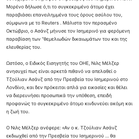
Μορένο δήλωσε ό,τι το συγκεκριμένο άτομο έχει
παραβιάσει επανειλημμένα τους όρους ασύλου του,
σύμφωνα με το Reuters . Μάλιστα τον περασμένο
Οκτώβριο, ο Ασάνζ μήνυσε τον Ισημερινό για φερόμενη
παραβίαση των “θεμελιωδών δικαιωμάτων του και της
ελευθερίας του.
Ωστόσο, ο Ειδικός Εισηγητής του ΟΗΕ, Νιλς Μέλζερ
ανησυχεί πως είναι αρκετά πιθανό να απελαθεί ο
Τζούλιαν Ασάνζ από την Πρεσβεία του Ισημερινού στο
Λονδίνο, και δεν πρόκειται απλά για εικασίες και θέλει
να διερευνήσει προσωπικά την υπόθεση, επειδή
προφανώς το συγκεκριμένο άτομο κινδυνεύει ακόμη και
η ζωή του.
Ο Νιλς Μέλζερ ανέφερε: «Αν ο κ. Τζούλιαν Ασάνζ
εκδιωχθεί από την Πρεσβεία του Ισημερινού … θα