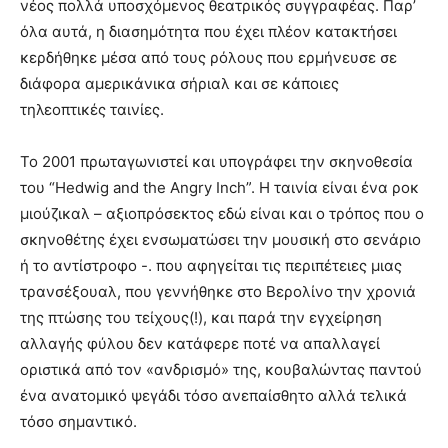
νέος πολλά υποσχόμενος θεατρικός συγγραφέας. Παρ’
όλα αυτά, η διασημότητα που έχει πλέον κατακτήσει
κερδήθηκε μέσα από τους ρόλους που ερμήνευσε σε
διάφορα αμερικάνικα σήριαλ και σε κάποιες
τηλεοπτικές ταινίες.
Το 2001 πρωταγωνιστεί και υπογράφει την σκηνοθεσία
του “Hedwig and the Angry Inch”. Η ταινία είναι ένα ροκ
μιούζικαλ – αξιοπρόσεκτος εδώ είναι και ο τρόπος που ο
σκηνοθέτης έχει ενσωματώσει την μουσική στο σενάριο
ή το αντίστροφο -. που αφηγείται τις περιπέτειες μιας
τρανσέξουαλ, που γεννήθηκε στο Βερολίνο την χρονιά
της πτώσης του τείχους(!), και παρά την εγχείρηση
αλλαγής φύλου δεν κατάφερε ποτέ να απαλλαγεί
οριστικά από τον «ανδρισμό» της, κουβαλώντας παντού
ένα ανατομικό ψεγάδι τόσο ανεπαίσθητο αλλά τελικά
τόσο σημαντικό.