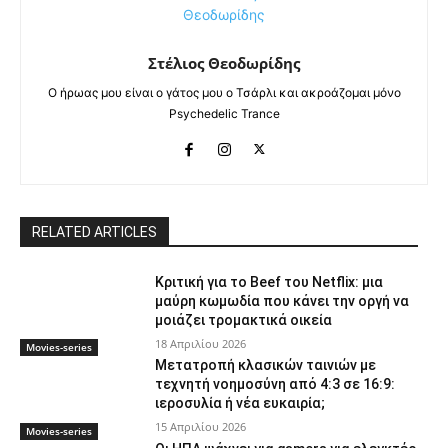
Στέλιος Θεοδωρίδης
Ο ήρωας μου είναι ο γάτος μου ο Τσάρλι και ακροάζομαι μόνο
Psychedelic Trance
RELATED ARTICLES
Κριτική για το Beef του Netflix: μια
μαύρη κωμωδία που κάνει την οργή να
μοιάζει τρομακτικά οικεία
18 Απριλίου 2026
Movies-series
Μετατροπή κλασικών ταινιών με
τεχνητή νοημοσύνη από 4:3 σε 16:9:
ιεροσυλία ή νέα ευκαιρία;
15 Απριλίου 2026
Movies-series