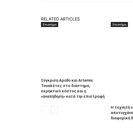
RELATED ARTICLES
Επιστήμη
Επιστήμη
Σύγκριση Apollo και Artemis:
Τουαλέτες στο διάστημα,
εκρηκτικό κόστος και η
«αναπήδηση» κατά την επιστροφή
Η τεχνητή 
αποτυγχάνει
διαφορική 