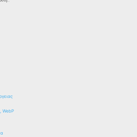
ώστη..
ργειας
P, WebP
να