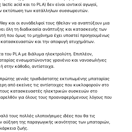
actic acid και το PLA) δεν είναι ιοντικοί αγωγοί,
την εκτύπωση των κατάλληλων συσσωρευτών.
Wiley και οι συνάδελφοί τους ήθελαν να αναπτύξουν μια
ει όλη τη διαδικασία ανάπτυξης και κατασκευής των
ωτή που όμως το μηχάνημα έχει υποστεί προηγουμένως
ν κατασκευαστών και την αποφυγή ατυχημάτων.
τα του PLA με διάλυμα ηλεκτρολύτη. Επιπλέον,
παταρίας ενσωματώνοντας γρανένιο και νανοσωλήνες
 στην κάθοδο, αντίστοιχα.
 πρώτης γενιάς τρισδιάστατης εκτυπωμένης μπαταρίας
τερη από εκείνες τις αντίστοιχες που κυκλοφορούν στο
ει τους κατασκευαστές ηλεκτρικών συσκευών στο
παρελθόν για όλους τους προαναφερόμενους λόγους που
αλό τους πολλές υλοποιήσιμες ιδέες που θα τις
ην αύξηση της παραγωγικής ικανότητας των μπαταριών,
διάρκεια ζωής.