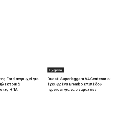
Οχήματα
 της Ford ανησυχεί για
Ducati Superleggera V4 Centenario:
 ηλεκτρικά
έχει φρένα Brembo επιπέδου
 στις ΗΠΑ
hypercar για να σταματάει