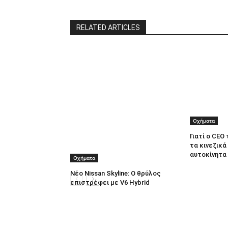
RELATED ARTICLES
Οχήματα
Γιατί ο CEO
τα κινεζικά
αυτοκίνητα
Οχήματα
Νέο Nissan Skyline: Ο θρύλος
επιστρέφει με V6 Hybrid