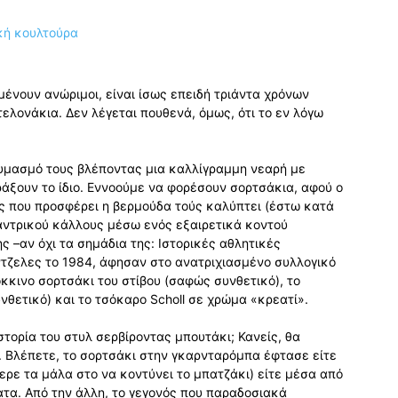
μένουν ανώριμοι, είναι ίσως επειδή τριάντα χρόνων
ελονάκια. Δεν λέγεται πουθενά, όμως, ότι το εν λόγω
αυμασμό τους βλέποντας μια καλλίγραμμη νεαρή με
ράξουν το ίδιο. Εννοούμε να φορέσουν σορτσάκια, αφού ο
 που προσφέρει η βερμούδα τούς καλύπτει (έστω κατά
 αντρικού κάλλους μέσω ενός εξαιρετικά κοντού
ς –αν όχι τα σημάδια της: Ιστορικές αθλητικές
ντζελες το 1984, άφησαν στο ανατριχιασμένο συλλογικό
κκινο σορτσάκι του στίβου (σαφώς συνθετικό), το
νθετικό) και το τσόκαρο Scholl σε χρώμα «κρεατί».
στορία του στυλ σερβίροντας μπουτάκι; Κανείς, θα
 Βλέπετε, το σορτσάκι στην γκαρνταρόμπα έφτασε είτε
ρε τα μάλα στο να κοντύνει το μπατζάκι) είτε μέσα από
ατα. Από την άλλη, το γεγονός που παραδοσιακά