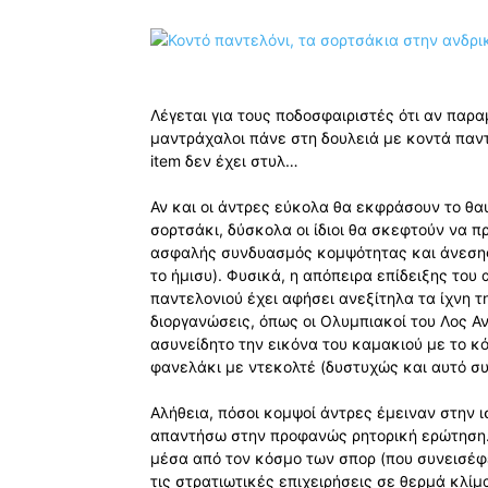
Λέγεται για τους ποδοσφαιριστές ότι αν παρα
μαντράχαλοι πάνε στη δουλειά με κοντά παντ
item δεν έχει στυλ…
Αν και οι άντρες εύκολα θα εκφράσουν το θ
σορτσάκι, δύσκολα οι ίδιοι θα σκεφτούν να π
ασφαλής συνδυασμός κομψότητας και άνεσης
το ήμισυ). Φυσικά, η απόπειρα επίδειξης του
παντελονιού έχει αφήσει ανεξίτηλα τα ίχνη τη
διοργανώσεις, όπως οι Ολυμπιακοί του Λος Α
ασυνείδητο την εικόνα του καμακιού με το κό
φανελάκι με ντεκολτέ (δυστυχώς και αυτό συ
Αλήθεια, πόσοι κομψοί άντρες έμειναν στην ι
απαντήσω στην προφανώς ρητορική ερώτηση.
μέσα από τον κόσμο των σπορ (που συνεισέφε
τις στρατιωτικές επιχειρήσεις σε θερμά κλίμ