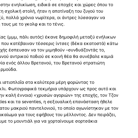
την ενηλικίωση, ειδικά σε εποχές και χώρες όπου το
η σχολική στολή, ήταν η αποτίναξη του ζυγού του
ύ, πολλά χρόνια νωρίτερα, οι άντρες λύσσαγαν να
 τους με το γκολφ και το τένις.
λίας (μμμ, πάλι αυτός) έκανε δημοφιλή μεταξύ ενήλικων
α που κατέβαιναν τέσσερις ίντσες (δέκα εκατοστά) κάτω
ποχής έσπευσαν να τον μιμηθούν –συνδυάζοντάς το,
μνού αντρικού ποδιού σε κοινή θέα θα συνέβαλε καμιά
σία ενός άλλου Βρετανού, του Βρετανού στρατιώτη
ερμούδα.
και ιστιοπλοΐα στα καλύτερα μέρη φορώντας το
κλι. Φωτογραφικά τεκμήρια υπάρχουν ως προς αυτό και
ην καλή έννοια) «χρυσών αγοριών» της εποχής, τον Τζον
ties και τα seventies, η σεξουαλική επανάσταση ήθελε
ατου μακριού παντελονιού, το οποίο αγωνίστηκαν με τον
καίωμα για τους εφήβους του μέλλοντος. Δεν πειράζει,
υμε το μουντιάλ για να χορταίνουμε σορτσάκια