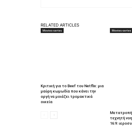
RELATED ARTICLES
Movies-series
Movies-series
Κριτική για το Beef του Netflix: μια
μαύρη κωμωδία που κάνει την
οργή να μοιάζει τρομακτικά
οικεία
Μετατροπή 
τεχνητή νοη
16:9: ιεροσυ