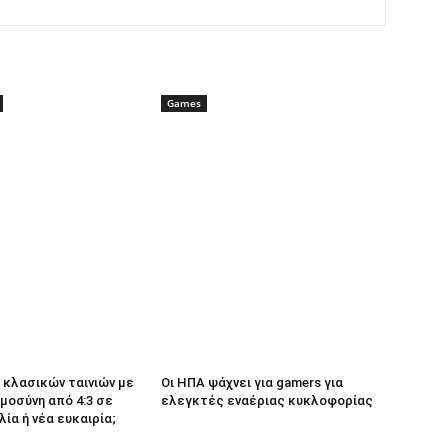
Games
κλασικών ταινιών με
Οι ΗΠΑ ψάχνει για gamers για
μοσύνη από 4:3 σε
ελεγκτές εναέριας κυκλοφορίας
λία ή νέα ευκαιρία;