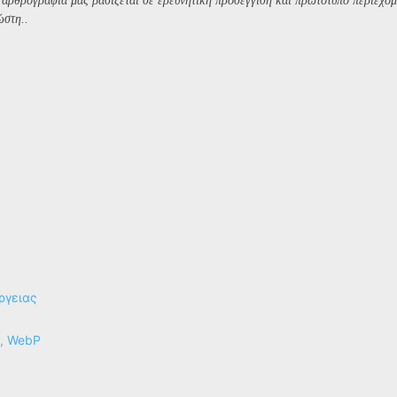
Η αρθρογραφία μας βασίζεται σε ερευνητική προσέγγιση και πρωτότυπο περιεχόμ
ώστη..
ργειας
P, WebP