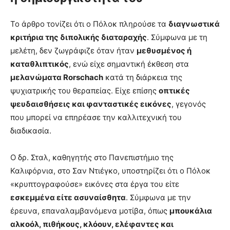
Το άρθρο τονίζει ότι ο Πόλοκ πληρούσε τα
διαγνωστικά
κριτήρια της διπολικής διαταραχής
. Σύμφωνα με τη
μελέτη, δεν ζωγράφιζε όταν ήταν
μεθυσμένος ή
καταθλιπτικός
, ενώ είχε σημαντική έκθεση στα
μελανώματα Rorschach
κατά τη διάρκεια της
ψυχιατρικής του θεραπείας. Είχε επίσης
οπτικές
ψευδαισθήσεις και φανταστικές εικόνες
, γεγονός
που μπορεί να επηρέασε την καλλιτεχνική του
διαδικασία.
Ο δρ. Σταλ, καθηγητής στο Πανεπιστήμιο της
Καλιφόρνια, στο Σαν Ντιέγκο, υποστηρίζει ότι ο Πόλοκ
«κρυπτογραφούσε» εικόνες στα έργα του είτε
εσκεμμένα είτε ασυναίσθητα
. Σύμφωνα με την
έρευνα, επαναλαμβανόμενα μοτίβα, όπως
μπουκάλια
αλκοόλ, πιθήκους, κλόουν, ελέφαντες και