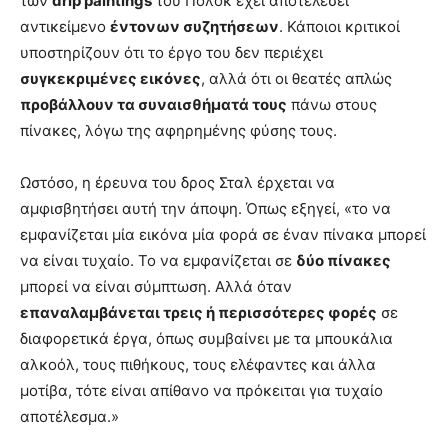
των
drip paintings
του Πόλοκ έχει αποτελέσει
αντικείμενο
έντονων συζητήσεων
. Κάποιοι κριτικοί
υποστηρίζουν ότι το έργο του δεν περιέχει
συγκεκριμένες εικόνες
, αλλά ότι οι θεατές απλώς
προβάλλουν τα συναισθήματά τους
πάνω στους
πίνακες, λόγω της αφηρημένης φύσης τους.
Ωστόσο, η έρευνα του δρος Σταλ έρχεται να
αμφισβητήσει αυτή την άποψη. Όπως εξηγεί, «το να
εμφανίζεται μία εικόνα μία φορά σε έναν πίνακα μπορεί
να είναι τυχαίο. Το να εμφανίζεται σε
δύο πίνακες
μπορεί να είναι σύμπτωση. Αλλά όταν
επαναλαμβάνεται τρεις ή περισσότερες φορές
σε
διαφορετικά έργα, όπως συμβαίνει με τα μπουκάλια
αλκοόλ, τους πιθήκους, τους ελέφαντες και άλλα
μοτίβα, τότε είναι απίθανο να πρόκειται για τυχαίο
αποτέλεσμα.»