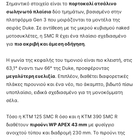
Σημαντικό στοιχείο είναι το
πορτοκαλί ατσάλινο
σωληνωτό πλαίσιο
δύο τμημάτων, βασισμένο στην
πλατφόρμα Gen 3 που μοιράζονται τα μοντέλα της
σειράς Duke. Σε αντίθεση με τις μικρού κυβισμού naked
μοτοσυκλέτες, η SMC R έχει ένα πλαίσιο σχεδιασμένο
για
πιο ακριβή και άμεση οδήγηση
.
Η γωνία της κεφαλής του τιμονιού είναι πιο κλειστή, στις
63,1° έναντι των 66° της Duke, προσφέροντας
μεγαλύτερη ευελιξία
. Επιπλέον, διαθέτει διαφορετικές
πλάκες πιρουνιού και ένα νέο, πιο άκαμπτο, βιδωτό πίσω
υποπλαίσιο, ειδικά σχεδιασμένο για τη μονοκόμματη
σέλα.
Τόσο η KTM 125 SMC R όσο και η KTM 390 SMC R
διαθέτουν
πιρούνι WP APEX 43 mm
με φυσίγγιο
ανοιχτού τύπου και διαδρομή 230 mm. Το πιρούνι της