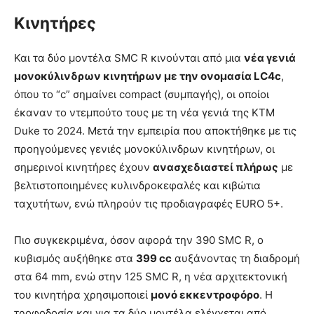
Κινητήρες
Και τα δύο μοντέλα SMC R κινούνται από μια
νέα γενιά
μονοκύλινδρων κινητήρων με την ονομασία LC4c
,
όπου το “c” σημαίνει compact (συμπαγής), οι οποίοι
έκαναν το ντεμπούτο τους με τη νέα γενιά της KTM
Duke το 2024. Μετά την εμπειρία που αποκτήθηκε με τις
προηγούμενες γενιές μονοκύλινδρων κινητήρων, οι
σημερινοί κινητήρες έχουν
ανασχεδιαστεί πλήρως
με
βελτιστοποιημένες κυλινδροκεφαλές και κιβώτια
ταχυτήτων, ενώ πληρούν τις προδιαγραφές EURO 5+.
Πιο συγκεκριμένα, όσον αφορά την 390 SMC R, ο
κυβισμός αυξήθηκε στα
399 cc
αυξάνοντας τη διαδρομή
στα 64 mm, ενώ στην 125 SMC R, η νέα αρχιτεκτονική
του κινητήρα χρησιμοποιεί
μονό εκκεντροφόρο
. Η
τροφοδοσία και για τα δύο μοντέλα ελέγχεται από