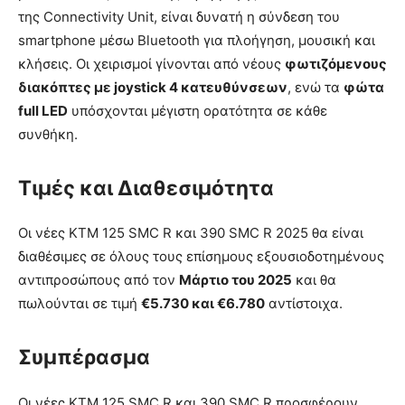
της Connectivity Unit, είναι δυνατή η σύνδεση του
smartphone μέσω Bluetooth για πλοήγηση, μουσική και
κλήσεις. Οι χειρισμοί γίνονται από νέους
φωτιζόμενους
διακόπτες με joystick 4 κατευθύνσεων
, ενώ τα
φώτα
full LED
υπόσχονται μέγιστη ορατότητα σε κάθε
συνθήκη.
Τιμές και Διαθεσιμότητα
Οι νέες KTM 125 SMC R και 390 SMC R 2025 θα είναι
διαθέσιμες σε όλους τους επίσημους εξουσιοδοτημένους
αντιπροσώπους από τον
Μάρτιο του 2025
και θα
πωλούνται σε τιμή
€5.730 και €6.780
αντίστοιχα.
Συμπέρασμα
Οι νέες KTM 125 SMC R και 390 SMC R προσφέρουν