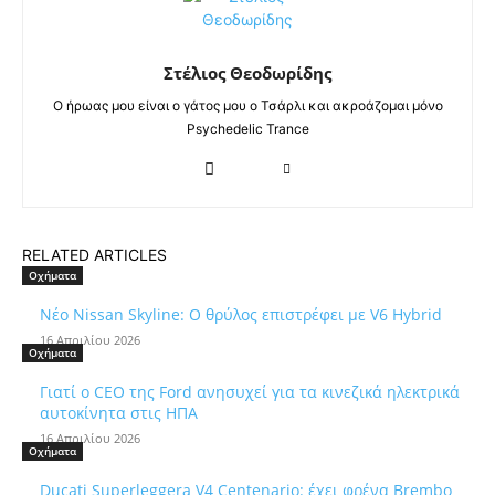
Στέλιος Θεοδωρίδης
Ο ήρωας μου είναι ο γάτος μου ο Τσάρλι και ακροάζομαι μόνο
Psychedelic Trance
RELATED ARTICLES
Οχήματα
Νέο Nissan Skyline: Ο θρύλος επιστρέφει με V6 Hybrid
16 Απριλίου 2026
Οχήματα
Γιατί ο CEO της Ford ανησυχεί για τα κινεζικά ηλεκτρικά
αυτοκίνητα στις ΗΠΑ
16 Απριλίου 2026
Οχήματα
Ducati Superleggera V4 Centenario: έχει φρένα Brembo