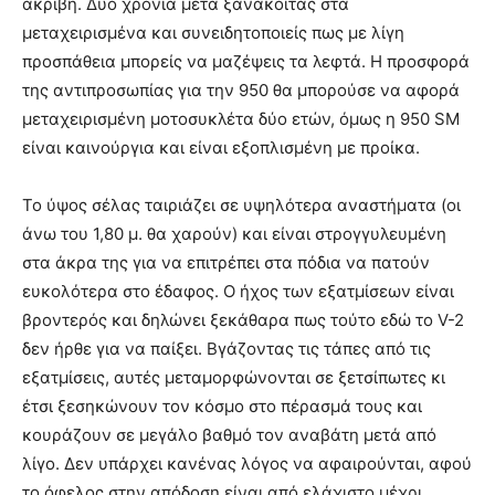
ακριβή. Δύο χρόνια μετά ξανακοιτάς στα
μεταχειρισμένα και συνειδητοποιείς πως με λίγη
προσπάθεια μπορείς να μαζέψεις τα λεφτά. Η προσφορά
της αντιπροσωπίας για την 950 θα μπορούσε να αφορά
μεταχειρισμένη μοτοσυκλέτα δύο ετών, όμως η 950 SM
είναι καινούργια και είναι εξοπλισμένη με προίκα.
Το ύψος σέλας ταιριάζει σε υψηλότερα αναστήματα (οι
άνω του 1,80 μ. θα χαρούν) και είναι στρογγυλευμένη
στα άκρα της για να επιτρέπει στα πόδια να πατούν
ευκολότερα στο έδαφος. Ο ήχος των εξατμίσεων είναι
βροντερός και δηλώνει ξεκάθαρα πως τούτο εδώ το V-2
δεν ήρθε για να παίξει. Βγάζοντας τις τάπες από τις
εξατμίσεις, αυτές μεταμορφώνονται σε ξετσίπωτες κι
έτσι ξεσηκώνουν τον κόσμο στο πέρασμά τους και
κουράζουν σε μεγάλο βαθμό τον αναβάτη μετά από
λίγο. Δεν υπάρχει κανένας λόγος να αφαιρούνται, αφού
το όφελος στην απόδοση είναι από ελάχιστο μέχρι