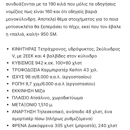
συνδυάζονται με τα 190 κιλά που μόλις τα οδηγήσεις
νομίζεις πως είναι 160 και ότι οδηγείς βαριά
μονοκύλινδρη. Αποτελεί θέμα στοιχήματος για το ποια
μοτοσυκλέτα θα ξεπεράσει το πήχυ, εκεί που τον έβαλε
η «παλιά, καλή» 950 SM.
ΚΙΝΗΤΗΡΑΣ Τετράχρονος, υδρόψυκτος, 2κύλινδρος
V, με 2ΕΕΚ και 4 βαλβίδες στον κύλινδρο
ΚΥΒΙΣΜΟΣ 942 κ.εκ. 100×60 χλστ
ΤΡΟΦΟΔΟΣΙΑ Καρμπιρατέρ Keihin 43 χιλ.
ΙΣΧΥΣ 98 ιπ/8.000 σ.α.λ. (εργοστασίου)
ΡΟΠΗ 9,7 χγμ/6.000 σ.α.λ (εργοστασίου)
ΕΚΚΙΝΗΣΗ Μίζα
ΠΛΑΙΣΙΟ Ατσάλινο, χωροδικτύωμα
ΜΕΤΑΞΟΝΙΟ 1,510 μ.
ΑΝΑΡΤΗΣΗ Τηλεσκοπικό, ανάποδο 48 χλστ, ένα
αμορτισέρ πίσω (πλήρως ρυθμιζόμενα)
ΦΡΕΝΑ Δισκόφρενα 305 χλστ (μπροστά), 240 χλστ