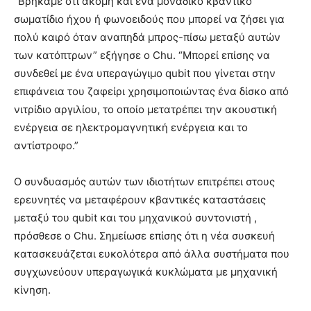
“Βρήκαμε ότι ακόμη και ένα μοναδικό κβαντικό
σωματίδιο ήχου ή φωνοειδούς που μπορεί να ζήσει για
πολύ καιρό όταν αναπηδά μπρος-πίσω μεταξύ αυτών
των κατόπτρων” εξήγησε ο Chu. “Μπορεί επίσης να
συνδεθεί με ένα υπεραγώγιμο qubit που γίνεται στην
επιφάνεια του ζαφείρι χρησιμοποιώντας ένα δίσκο από
νιτρίδιο αργιλίου, το οποίο μετατρέπει την ακουστική
ενέργεια σε ηλεκτρομαγνητική ενέργεια και το
αντίστροφο.”
Ο συνδυασμός αυτών των ιδιοτήτων επιτρέπει στους
ερευνητές να μεταφέρουν κβαντικές καταστάσεις
μεταξύ του qubit και του μηχανικού συντονιστή ,
πρόσθεσε ο Chu. Σημείωσε επίσης ότι η νέα συσκευή
κατασκευάζεται ευκολότερα από άλλα συστήματα που
συγχωνεύουν υπεραγωγικά κυκλώματα με μηχανική
κίνηση.