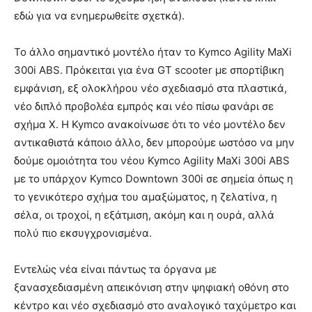
εδώ για να ενημερωθείτε σχετκά).
Το άλλο σημαντικό μοντέλο ήταν το Kymco Agility MaXi
300i ABS. Πρόκειται για ένα GT scooter με σπορτίβικη
εμφάνιση, εξ ολοκλήρου νέο σχεδιασμό στα πλαστικά,
νέο διπλό προβολέα εμπρός και νέο πίσω φανάρι σε
σχήμα X. Η Kymco ανακοίνωσε ότι το νέο μοντέλο δεν
αντικαθιστά κάποιο άλλο, δεν μπορούμε ωστόσο να μην
δούμε ομοιότητα του νέου Kymco Agility MaXi 300i ABS
με το υπάρχον Kymco Downtown 300i σε σημεία όπως η
το γενικότερο σχήμα του αμαξώματος, η ζελατίνα, η
σέλα, οι τροχοί, η εξάτμιση, ακόμη και η ουρά, αλλά
πολύ πιο εκσυγχρονισμένα.
Εντελώς νέα είναι πάντως τα όργανα με
ξανασχεδιασμένη απεικόνιση στην ψηφιακή οθόνη στο
κέντρο και νέο σχεδιασμό στο αναλογικό ταχύμετρο και