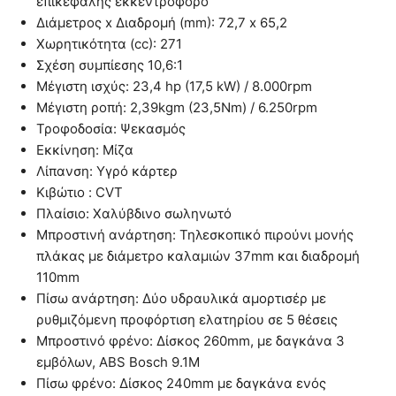
επικεφαλής εκκεντροφόρο
Διάμετρος x Διαδρομή (mm): 72,7 x 65,2
Χωρητικότητα (cc): 271
Σχέση συμπίεσης 10,6:1
Μέγιστη ισχύς: 23,4 hp (17,5 kW) / 8.000rpm
Μέγιστη ροπή: 2,39kgm (23,5Nm) / 6.250rpm
Τροφοδοσία: Ψεκασμός
Εκκίνηση: Mίζα
Λίπανση: Υγρό κάρτερ
Κιβώτιο : CVT
Πλαίσιο: Χαλύβδινο σωληνωτό
Μπροστινή ανάρτηση: Τηλεσκοπικό πιρούνι μονής
πλάκας με διάμετρο καλαμιών 37mm και διαδρομή
110mm
Πίσω ανάρτηση: Δύο υδραυλικά αμορτισέρ με
ρυθμιζόμενη προφόρτιση ελατηρίου σε 5 θέσεις
Μπροστινό φρένο: Δίσκος 260mm, με δαγκάνα 3
εμβόλων, ΑΒS Bosch 9.1M
Πίσω φρένο: Δίσκος 240mm με δαγκάνα ενός