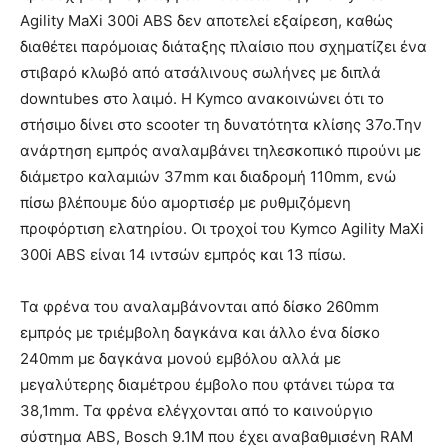
Agility MaXi 300i ABS δεν αποτελεί εξαίρεση, καθώς
διαθέτει παρόμοιας διάταξης πλαίσιο που σχηματίζει ένα
στιβαρό κλωβό από ατσάλινους σωλήνες με διπλά
downtubes στο λαιμό. Η Kymco ανακοινώνει ότι το
στήσιμο δίνει στο scooter τη δυνατότητα κλίσης 37ο.Την
ανάρτηση εμπρός αναλαμβάνει τηλεσκοπικό πιρούνι με
διάμετρο καλαμιών 37mm και διαδρομή 110mm, ενώ
πίσω βλέπουμε δύο αμορτισέρ με ρυθμιζόμενη
προφόρτιση ελατηρίου. Οι τροχοί του Kymco Agility MaXi
300i ABS είναι 14 ιντσών εμπρός και 13 πίσω.
Τα φρένα του αναλαμβάνονται από δίσκο 260mm
εμπρός με τριέμβολη δαγκάνα και άλλο ένα δίσκο
240mm με δαγκάνα μονού εμβόλου αλλά με
μεγαλύτερης διαμέτρου έμβολο που φτάνει τώρα τα
38,1mm. Τα φρένα ελέγχονται από το καινούργιο
σύστημα ABS, Bosch 9.1M που έχει αναβαθμισένη RAM