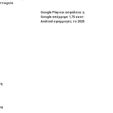
στοιχεία
Google Play και ασφάλεια: η
Google απέρριψε 1,75 εκατ.
Android εφαρμογές το 2025
τη
να