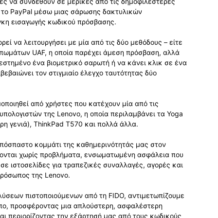
στες να συνδεθούν σε μερικές από τις δημοφιλέστερες
ι το PayPal μέσω μιας σάρωσης δακτυλικών
γκη εισαγωγής κωδικού πρόσβασης.
ρεί να λειτουργήσει με μία από τις δύο μεθόδους – είτε
πωμάτων UAF, η οποία παρέχει άμεση πρόσβαση, αλλά
τεστημένο ένα βιομετρικό σαρωτή ή να κάνει κλικ σε ένα
βεβαιώνει τον στιγμιαίο έλεγχο ταυτότητας δύο
ιμοποιηθεί από χρήστες που κατέχουν μία από τις
υπολογιστών της Lenovo, η οποία περιλαμβάνει τα Yoga
ερη γενιά), ThinkPad T570 και πολλά άλλα.
ναπόσπαστο κομμάτι της καθημερινότητάς μας στον
ζονται χωρίς προβλήματα, ενσωματωμένη ασφάλεια που
σε ιστοσελίδες για τραπεζικές συναλλαγές, αγορές και
πρόσωπος της Lenovo.
ή λύσεων πιστοποιούμενων από τη FIDO, αντιμετωπίζουμε
όπο, προσφέροντας μια απλούστερη, ασφαλέστερη
και περιορίζοντας την εξάρτησή μας από τους κωδικούς