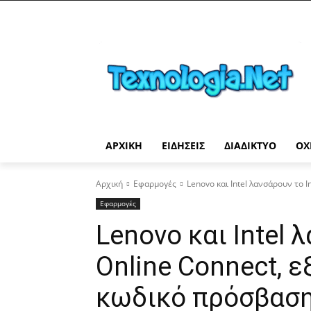
ΑΡΧΙΚΉ
ΕΙΔΉΣΕΙΣ
ΔΙΑΔΊΚΤΥΟ
ΟΧ
Αρχική
Εφαρμογές
Lenovo και Intel λανσάρουν το 
Εφαρμογές
Lenovo και Intel 
Online Connect, 
κωδικό πρόσβασ