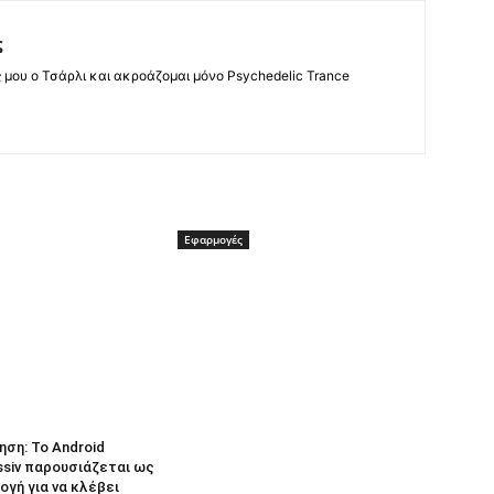
ς
ς μου ο Τσάρλι και ακροάζομαι μόνο Psychedelic Trance
Εφαρμογές
ηση: Το Android
ssiv παρουσιάζεται ως
γή για να κλέβει