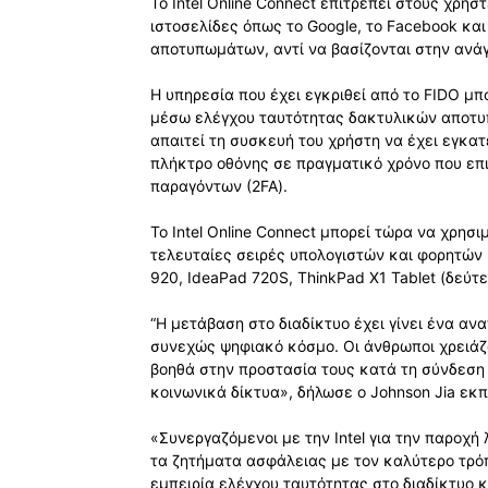
Το Intel Online Connect επιτρέπει στους χρή
ιστοσελίδες όπως το Google, το Facebook κα
αποτυπωμάτων, αντί να βασίζονται στην ανά
Η υπηρεσία που έχει εγκριθεί από το FIDO μπο
μέσω ελέγχου ταυτότητας δακτυλικών αποτυ
απαιτεί τη συσκευή του χρήστη να έχει εγκα
πλήκτρο οθόνης σε πραγματικό χρόνο που επι
παραγόντων (2FA).
Το Intel Online Connect μπορεί τώρα να χρησ
τελευταίες σειρές υπολογιστών και φορητών 
920, IdeaPad 720S, ThinkPad X1 Tablet (δεύτ
“Η μετάβαση στο διαδίκτυο έχει γίνει ένα α
συνεχώς ψηφιακό κόσμο. Οι άνθρωποι χρειά
βοηθά στην προστασία τους κατά τη σύνδεση 
κοινωνικά δίκτυα», δήλωσε ο Johnson Jia εκ
«Συνεργαζόμενοι με την Intel για την παροχ
τα ζητήματα ασφάλειας με τον καλύτερο τρ
εμπειρία ελέγχου ταυτότητας στο διαδίκτυο 