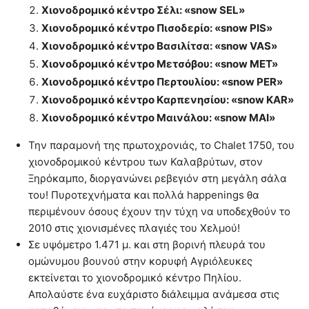
Xιονοδρομικό κέντρο Σέλι: «snow SEL»
Xιονοδρομικό κέντρο Πισοδερίο: «snow PIS»
Xιονοδρομικό κέντρο Βασιλίτσα: «snow VAS»
Xιονοδρομικό κέντρο Μετσόβου: «snow MET»
Xιονοδρομικό κέντρο Περτουλίου: «snow PER»
Xιονοδρομικό κέντρο Kαρπενησίου: «snow KAR»
Xιονοδρομικό κέντρο Μαινάλου: «snow MAI»
Την παραμονή της πρωτοχρονιάς, το Chalet 1750, του
χιονοδρομικού κέντρου των Καλαβρύτων, στον
Ξηρόκαμπο, διοργανώνει ρεβεγιόν στη μεγάλη σάλα
του! Πυροτεχνήματα και πολλά happenings θα
περιμένουν όσους έχουν την τύχη να υποδεχθούν το
2010 στις χιονισμένες πλαγιές του Χελμού!
Σε υψόμετρο 1.471 μ. και στη βορινή πλευρά του
ομώνυμου βουνού στην κορυφή Αγριόλευκες
εκτείνεται το χιονοδρομικό κέντρο Πηλίου.
Απολαύστε ένα ευχάριστο διάλειμμα ανάμεσα στις