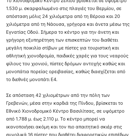
Το Χιονοδρομικό Κέντρο Σελίου βρίσκεται σε υψόμετρο
1.530 μ. σκαρφαλωμένο στις πλαγιές του Βερμίου, σε
απόσταση μόλις 24 χιλιόμετρα από τη Βέροια και 20
χιλιόμετρα από τη Νάουσα, γρήγορα και άνετα μέσω της
Εγνατίας Οδού. Σήμερα το κέντρο για την άνετη και
γρήγορη εξυπηρέτηση των επισκεπτών του διαθέτει
μεγάλη ποικιλία στίβων με πίστες για τουριστική και
αθλητική χιονοδρομία, παιδικές χαρές για τους νεαρούς
φίλους του χιονιού, πίστες δρόμων αντοχής καθώς και
μονοπάτια πορείας ορειβασίας, καθώς διασχίζεται από
το διεθνές μονοπάτι Ε4.
Σε απόσταση 42 χιλιομέτρων από την πόλη των
Γρεβενών, μέσα στην καρδιά της Πίνδου, βρίσκεται το
Εθνικό Χιονοδρομικό Κέντρο Βασιλίτσας, σε υψόμετρο
από 1.788 μ. έως 2.110 μ. Το κέντρο μπορεί να
ικανοποιήσει ακόμη και τον πιο απαιτητικό σκιέρ στις
συνολικά 16 πίστες που διαθέτει διαφορετικών επιπέδων