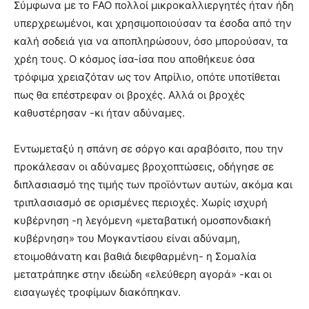
Σύμφωνα με το FAO πολλοί μικροκαλλιεργητές ήταν ήδη
υπερχρεωμένοι, και χρησιμοποιούσαν τα έσοδα από την
καλή σοδειά για να αποπληρώσουν, όσο μπορούσαν, τα
χρέη τους. Ο κόσμος ίσα-ίσα που αποθήκευε όσα
τρόφιμα χρειαζόταν ως τον Απρίλιο, οπότε υποτίθεται
πως θα επέστρεφαν οι βροχές. Αλλά οι βροχές
καθυστέρησαν -κι ήταν αδύναμες.
Εντωμεταξύ η σπάνη σε σόργο και αραβόσιτο, που την
προκάλεσαν οι αδύναμες βροχοπτώσεις, οδήγησε σε
διπλασιασμό της τιμής των προϊόντων αυτών, ακόμα και
τριπλασιασμό σε ορισμένες περιοχές. Χωρίς ισχυρή
κυβέρνηση -η λεγόμενη «μεταβατική ομοσπονδιακή
κυβέρνηση» του Μογκαντίσου είναι αδύναμη,
ετοιμοθάνατη και βαθιά διεφθαρμένη- η Σομαλία
μετατράπηκε στην ιδεώδη «ελεύθερη αγορά» -και οι
εισαγωγές τροφίμων διακόπηκαν.