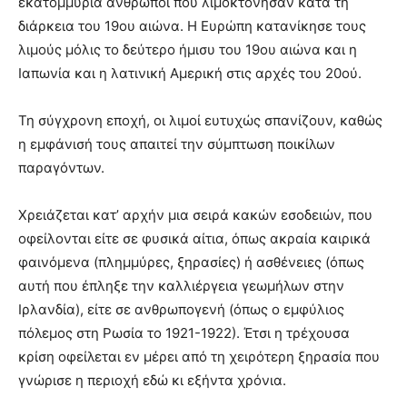
εκατομμύρια άνθρωποι που λιμοκτόνησαν κατά τη
διάρκεια του 19ου αιώνα. Η Ευρώπη κατανίκησε τους
λιμούς μόλις το δεύτερο ήμισυ του 19ου αιώνα και η
Ιαπωνία και η λατινική Αμερική στις αρχές του 20ού.
Τη σύγχρονη εποχή, οι λιμοί ευτυχώς σπανίζουν, καθώς
η εμφάνισή τους απαιτεί την σύμπτωση ποικίλων
παραγόντων.
Χρειάζεται κατ’ αρχήν μια σειρά κακών εσοδειών, που
οφείλονται είτε σε φυσικά αίτια, όπως ακραία καιρικά
φαινόμενα (πλημμύρες, ξηρασίες) ή ασθένειες (όπως
αυτή που έπληξε την καλλιέργεια γεωμήλων στην
Ιρλανδία), είτε σε ανθρωπογενή (όπως ο εμφύλιος
πόλεμος στη Ρωσία το 1921-1922). Έτσι η τρέχουσα
κρίση οφείλεται εν μέρει από τη χειρότερη ξηρασία που
γνώρισε η περιοχή εδώ κι εξήντα χρόνια.