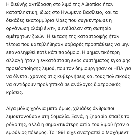
Η διεθνής αντίδραση στο λιμό της Αιθιοπίας ήταν
καταπληκτική, ιδίως στο Ηνωμένο Βασίλειο, και τα
δεκάδες εκατομμύρια λίρες που συγκέντρωσε η
οργάνωση «λάιβ έιντ», συνέβαλαν στη σωτηρία
αμέτρητων ζωών. Η έκταση της καταστροφής ήταν
τέτοια που κατεβλήθησαν σοβαρές προσπάθειες να μην
επαναληφθεί ποτέ κάτι παρόμοιο. Η σημαντικότερη
αλλαγή ήταν η εγκατάσταση ενός συστήματος έγκαιρης
προειδοποίησης λιμού, που τον δημιούργησαν οι ΗΠΑ για
να δίνεται χρόνος στις κυβερνήσεις και τους πολιτικούς
να αντιδρούν προληπτικά σε ανάλογες διατροφικές
κρίσεις.
Λίγα μόλις χρόνια μετά όμως, χιλιάδες άνθρωποι
λιμοκτονούσαν στη Σομαλία. Ξανά, η ξηρασία έπαιζε το
ρόλο της, αλλά η σημαντικότερη αιτία του λιμού ήταν ο
εμφύλιος πόλεμος. Το 1991 είχε ανατραπεί ο Μοχάμεντ