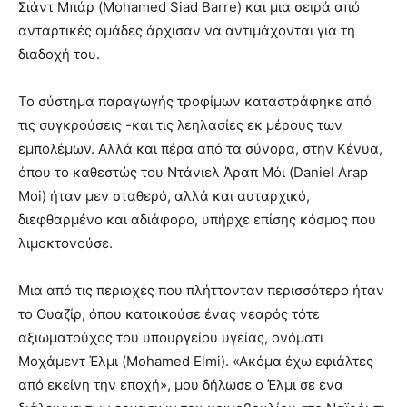
Σιάντ Μπάρ (Mohamed Siad Barre) και μια σειρά από
ανταρτικές ομάδες άρχισαν να αντιμάχονται για τη
διαδοχή του.
Το σύστημα παραγωγής τροφίμων καταστράφηκε από
τις συγκρούσεις -και τις λεηλασίες εκ μέρους των
εμπολέμων. Αλλά και πέρα από τα σύνορα, στην Κένυα,
όπου το καθεστώς του Ντάνιελ Άραπ Μόι (Daniel Arap
Moi) ήταν μεν σταθερό, αλλά και αυταρχικό,
διεφθαρμένο και αδιάφορο, υπήρχε επίσης κόσμος που
λιμοκτονούσε.
Μια από τις περιοχές που πλήττονταν περισσότερο ήταν
το Ουαζίρ, όπου κατοικούσε ένας νεαρός τότε
αξιωματούχος του υπουργείου υγείας, ονόματι
Μοχάμεντ Έλμι (Mohamed Elmi). «Ακόμα έχω εφιάλτες
από εκείνη την εποχή», μου δήλωσε ο Έλμι σε ένα