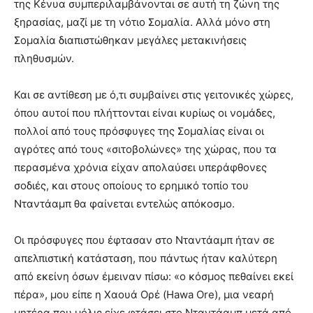
της Κένυα συμπεριλαμβάνονται σε αυτή τη ζώνη της
ξηρασίας, μαζί με τη νότιο Σομαλία. Αλλά μόνο στη
Σομαλία διαπιστώθηκαν μεγάλες μετακινήσεις
πληθυσμών.
Και σε αντίθεση με ό,τι συμβαίνει στις γειτονικές χώρες,
όπου αυτοί που πλήττονται είναι κυρίως οι νομάδες,
πολλοί από τους πρόσφυγες της Σομαλίας είναι οι
αγρότες από τους «σιτοβολώνες» της χώρας, που τα
περασμένα χρόνια είχαν απολαύσει υπεράφθονες
σοδιές, και στους οποίους το ερημικό τοπίο του
Νταντάαμπ θα φαίνεται εντελώς απόκοσμο.
Οι πρόσφυγες που έφτασαν στο Νταντάαμπ ήταν σε
απελπιστική κατάσταση, που πάντως ήταν καλύτερη
από εκείνη όσων έμειναν πίσω: «ο κόσμος πεθαίνει εκεί
πέρα», μου είπε η Χαουά Ορέ (Hawa Ore), μια νεαρή
μητέρα που μόλις είχε φτάσει στο Νταντάαμπ μετά από