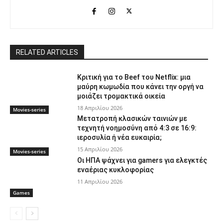
RELATED ARTICLES
Κριτική για το Beef του Netflix: μια
μαύρη κωμωδία που κάνει την οργή να
μοιάζει τρομακτικά οικεία
18 Απριλίου 2026
Movies-series
Μετατροπή κλασικών ταινιών με
τεχνητή νοημοσύνη από 4:3 σε 16:9:
ιεροσυλία ή νέα ευκαιρία;
15 Απριλίου 2026
Movies-series
Οι ΗΠΑ ψάχνει για gamers για ελεγκτές
εναέριας κυκλοφορίας
11 Απριλίου 2026
Games