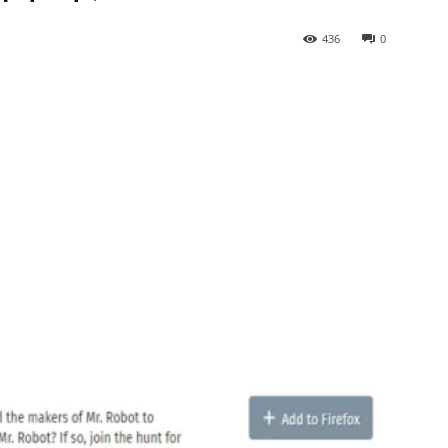
436
0