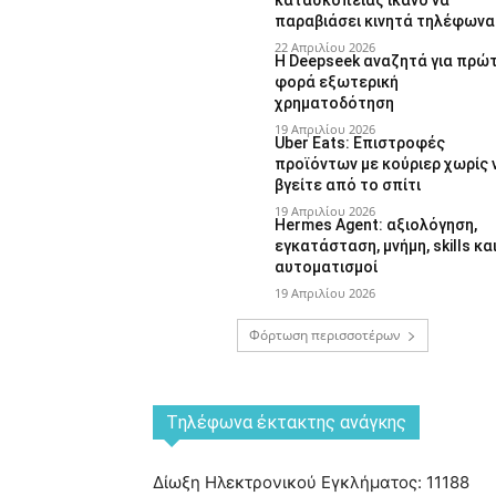
κατασκοπείας ικανό να
παραβιάσει κινητά τηλέφωνα
22 Απριλίου 2026
Η Deepseek αναζητά για πρώ
φορά εξωτερική
χρηματοδότηση
19 Απριλίου 2026
Uber Eats: Επιστροφές
προϊόντων με κούριερ χωρίς 
βγείτε από το σπίτι
19 Απριλίου 2026
Hermes Agent: αξιολόγηση,
εγκατάσταση, μνήμη, skills κα
αυτοματισμοί
19 Απριλίου 2026
Φόρτωση περισσοτέρων
Tηλέφωνα έκτακτης ανάγκης
Δίωξη Ηλεκτρονικού Εγκλήματος: 11188