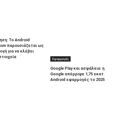
ηση: Το Android
ssiv παρουσιάζεται ως
γή για να κλέβει
στοιχεία
Εφαρμογές
Google Play και ασφάλεια: η
Google απέρριψε 1,75 εκατ.
Android εφαρμογές το 2025