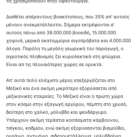
τις χρησιμοποιούν στην υφαντουργία.
Διαθέτει απέραντους βοσκότοπους, που 35% απ’ αυτούς
μένουν ανεκμετάλλευτοι. Σήμερα εκτρέφονται σ’
αυτούς πάνω από 38.000.000 βοοειδή, 15.000.000
χοιρινά, μερικά εκατομμύρια αιγοπρόβατα και 4.000.000
άλογα. Παρόλη τη μεγάλη γεωργική του παραγωγή, ο
αγροτικός πληθυσμός ζει κυριολεκτικά στη φτώχεια.
Είναι απ τις πλουσιότερες χώρες σε ορυκτά.
Απ’ αυτά πολύ ελάχιστο μέρος επεξεργάζεται στο
Μεξικό και ένα ακόμη μικρότερο εξορύσσεται από
μεξικανικές εταιρείες. Το Μεξικό είναι η πρώτη χώρα
στον κόσμο στην εξαγωγή αργύρου, πέμπτη στο χρυσό,
δεύτερη στο χαλκό, μόλυβδο και ψευδάργυρο.
Υπάρχουν ακόμη τεράστια κοιτάσματα κάρβουνου,
τσίγκου, καδμίου, ενώ ακόμη εξορύσσονται βισμούθιο,
ουράνιο, αντιμόνιο, σιδερομετάλλευμα, μολυβδαίνιο,