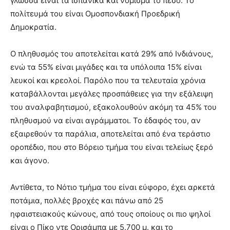
γλώσσα είναι τα ισπανικά και νόμισμα το πέσο. Το
πολίτευμά του είναι Ομοσπονδιακή Προεδρική
Δημοκρατία.
Ο πληθυσμός του αποτελείται κατά 29% από Ινδιάνους,
ενώ τα 55% είναι μιγάδες και τα υπόλοιπα 15% είναι
λευκοί και κρεολοί. Παρόλο που τα τελευταία χρόνια
καταβάλλονται μεγάλες προσπάθειες για την εξάλειψη
του αναλφαβητισμού, εξακολουθούν ακόμη τα 45% του
πληθυσμού να είναι αγράμματοι. Το έδαφός του, αν
εξαιρεθούν τα παράλια, αποτελείται από ένα τεράστιο
οροπέδιο, που στο Βόρειο τμήμα του είναι τελείως ξερό
και άγονο.
Αντίθετα, το Νότιο τμήμα του είναι εύφορο, έχει αρκετά
ποτάμια, πολλές βροχές και πάνω από 25
ηφαιστειακούς κώνους, από τους οποίους οι πιο ψηλοί
είναι ο Πίκο ντε Ορισάμπα με 5.700 μ. και το