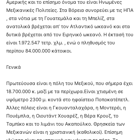
Αμερικής και το επίσημο όνομα του είναι Ηνωμένες
Μεξικανικές Πολιτείες. Στα Βόρεια συνορεύει με τις ΗΠΑ
, στα νότια με τη Γουατεμάλα και τη Μπελίζ, στα
ανατολικά βρέχεται απ’ τον Ατλαντικό ωκεανό και στα
δυτικά βρέχεται από τον Ειρηνικό ωκεανό. Η έκτασή του
είναι 1.972.547 τετρ. χλμ. , ενώ ο πληθυσμός του
περίπου 84.000.000 κάτοικοι.
Γενικά
Πρωτεύουσα είναι η πόλη του Μεξικού, που σήμερα έχει
18.700.000 κ. μαζί με τα περίχωρα.Είναι χτισμένη σε
υψόμετρο 2300 μ. κοντά στο ηφαίστειο Ποποκατέπετλ.
Άλλες πόλεις είναι η Γκουανταλαχάρα, η Μοντερέι, η
Πουέμπλα, η Οιουτάντ Χουαρέζ, η Βέρα Κρουζ, το
Ταμπίκο και το λιμάνι του Ακαπούλκο. Θρησκεία των
Μεξικανών είναι η χριστιανική (καθολικοί). Επίσημη