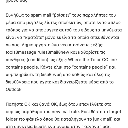
χρόνο σας.
Συνήθως το spam mail “βρίσκει” τους παραλήπτες του
μέσα από μεγάλες λίστες αποδεκτών, οπότε ένας απλός
τρόπος για να αποφύγετε αυτού του είδους τα μηνύματα
είναι να “κρατάτε” μόνο εκείνα τα οποία απευθύνονται
σε σας. Δημιουργήστε ένα νέο κανόνα ως εξής:
toolsθmessage rulesθmailθnew και καθορίστε τις
συνθήκες (condition) ως εξής: Where the To or CC line
contains people. Κάντε κλικ στο “contains people” και
συμπληρώστε τη διεύθυνσή σας καθώς και όλες τις
διευθύνσεις που έχετε και διαχειρίζεστε μέσα από το
Outlook.
Πατήστε ΟΚ και ξανά ΟΚ, έως ότου επανέλθετε στο
κυρίως παράθυρο του new mail rule. Εκεί θέστε το target
folder (το φάκελο όπου θα καταλήγουν το junk mail) και
στη συνέχεια δώστε ένα όνομα στον “κανόνα” σας.