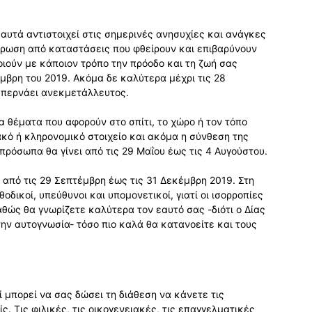
’ αυτά αντιστοιχεί στις σημερινές ανησυχίες και ανάγκες
υθέρωση από καταστάσεις που φθείρουν και επιβαρύνουν
ιούν με κάποιον τρόπο την πρόοδο και τη ζωή σας
έμβρη του 2019. Ακόμα δε καλύτερα μέχρι τις 28
α περνάει ανεκμετάλλευτος.
α θέματα που αφορούν στο σπίτι, το χώρο ή τον τόπο
ακό ή κληρονομικό στοιχείο και ακόμα η σύνθεση της
 πρόσωπα θα γίνει από τις 29 Μαΐου έως τις 4 Αυγούστου.
από τις 29 Σεπτέμβρη έως τις 31 Δεκέμβρη 2019. Στη
οδικοί, υπεύθυνοι και υπομονετικοί, γιατί οι ισορροπίες
αθώς θα γνωρίζετε καλύτερα τον εαυτό σας -διότι ο Δίας
την αυτογνωσία- τόσο πιο καλά θα κατανοείτε και τους
ί μπορεί να σας δώσει τη διάθεση να κάνετε τις
ίς. Τις φιλικές, τις οικογενειακές, τις επαγγελματικές