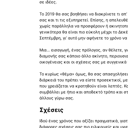
σε ιδέες.
Το 2019 θα σας βοηθήσει να διακρίνετε τι απ
σας και τι τις εξυπηρετεί. Επίσης, η απελε
χωρίς παράλληλα να προσφέρουν ή ακινητοπο
γενικότερα θα είναι πιο εύκολη μέχρι το Δεκ
Σεπτέμβρη, γι’ αυτό μην αφήνετε το χρόνο ν
Μια… εισαγωγή, ένας πρόλογος, αν θέλετε, γι
διαμονής σας κάποιο άλλο ακίνητο, περιουσι
οικογένειας και οι σχέσεις σας με συγγενικά
Το κυρίως «θέμα» όμως, θα σας απασχολήσει 
διάρκειά του πρέπει να είστε προσεκτικοί, μεθ
που χρειάζεται να κρατηθούν είναι λεπτές. Κ
συμβάλλει με ήπιο και αποδεκτό τρόπο και σ
άλλους γύρω σας.
Σχέσεις
Ιδού ένας χρόνος που αξίζει πραγματικά, γιατ
διάφορες σχέσεις σας πιο ειλικρινείς και υγιε