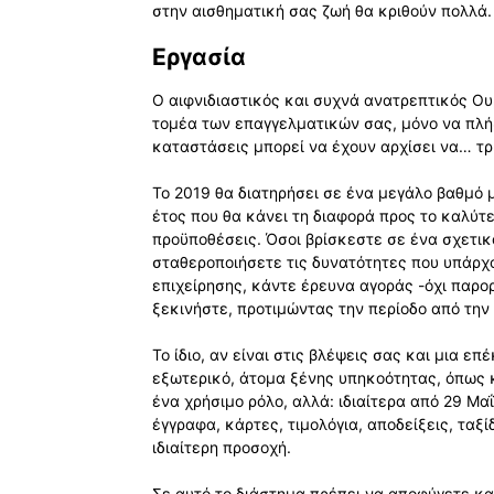
στην αισθηματική σας ζωή θα κριθούν πολλά.
Εργασία
Ο αιφνιδιαστικός και συχνά ανατρεπτικός Ο
τομέα των επαγγελματικών σας, μόνο να πλή
καταστάσεις μπορεί να έχουν αρχίσει να… τρί
Το 2019 θα διατηρήσει σε ένα μεγάλο βαθμό μ
έτος που θα κάνει τη διαφορά προς το καλύτε
προϋποθέσεις. Όσοι βρίσκεστε σε ένα σχετικ
σταθεροποιήσετε τις δυνατότητες που υπάρχου
επιχείρησης, κάντε έρευνα αγοράς -όχι παρο
ξεκινήστε, προτιμώντας την περίοδο από την 
Το ίδιο, αν είναι στις βλέψεις σας και μια ε
εξωτερικό, άτομα ξένης υπηκοότητας, όπως κ
ένα χρήσιμο ρόλο, αλλά: ιδιαίτερα από 29 Μα
έγγραφα, κάρτες, τιμολόγια, αποδείξεις, ταξ
ιδιαίτερη προσοχή.
Σε αυτό το διάστημα πρέπει να αποφύγετε και