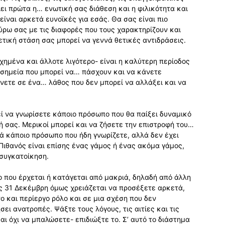
λει πρώτα η… ενωτική σας διάθεση και η φιλικότητα και
είναι αρκετά ευνοϊκές για εσάς. Θα σας είναι πιο
ύρω σας με τις διαφορές που τους χαρακτηρίζουν και
θετική στάση σας μπορεί να γεννά θετικές αντιδράσεις.
χημένα και άλλοτε λιγότερο- είναι η καλύτερη περίοδος
α σημεία που μπορεί να… πάσχουν και να κάνετε
ένετε σε ένα… λάθος που δεν μπορεί να αλλάξει και να
εί να γνωρίσετε κάποιο πρόσωπο που θα παίξει δυναμικό
ή σας. Μερικοί μπορεί και να ζήσετε την επιστροφή του…
ά κάποιο πρόσωπο που ήδη γνωρίζετε, αλλά δεν έχει
Πιθανός είναι επίσης ένας γάμος ή ένας ακόμα γάμος,
 συγκατοίκηση.
ο που έρχεται ή κατάγεται από μακριά, δηλαδή από άλλη
ς 31 Δεκέμβρη όμως χρειάζεται να προσέξετε αρκετά,
ετο και περίεργο ρόλο και σε μια σχέση που δεν
ει ανατροπές. Ψάξτε τους λόγους, τις αιτίες και τις
ι όχι να μπαλώσετε- επιδιώξτε το. Σ’ αυτό το διάστημα