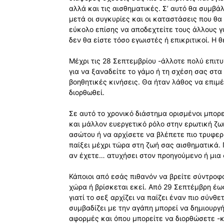
αλλά και τις αισθηματικές. Σ’ αυτό θα συμβά
μετά οι συγκυρίες και οι καταστάσεις που θα 
εύκολο επίσης να αποδεχτείτε τους άλλους γ
δεν θα είστε τόσο εγωιστές ή επικριτικοί. Η 
Μέχρι τις 28 Σεπτεμβρίου -άλλοτε πολύ επιτυ
για να ξαναδείτε το γάμο ή τη σχέση σας στ
βοηθητικές κινήσεις. Θα ήταν λάθος να επιμ
διορθωθεί.
Σε αυτό το χρονικό διάστημα ορισμένοι μπορ
και μάλλον ευεργετικό ρόλο στην ερωτική ζω
ασώτου ή να αρχίσετε να βλέπετε πιο τρυφερ
παίξει μέχρι τώρα στη ζωή σας αισθηματικά. 
αν έχετε… ατυχήσει στον προηγούμενο ή μια
Κάποιοι από εσάς πιθανόν να βρείτε σύντροφ
χώρα ή βρίσκεται εκεί. Από 29 Σεπτέμβρη έω
γιατί το σεξ αρχίζει να παίζει έναν πιο σύνθ
συμβαδίζει με την αγάπη μπορεί να δημιουργήσ
αφορμές και όπου μπορείτε να διορθώσετε -κα