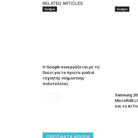
RELATED ARTICLES
Gadget
Gadget
Η Google συνεργάζεται με τη
Gucci για τα πρώτα γυαλιά
τεχνητής νοημοσύνης
πολυτελείας
Samsung 20
MicroRGB LC
και το AI F
ΠΡΌΣΦΑΤΑ ΆΡΘΡΑ