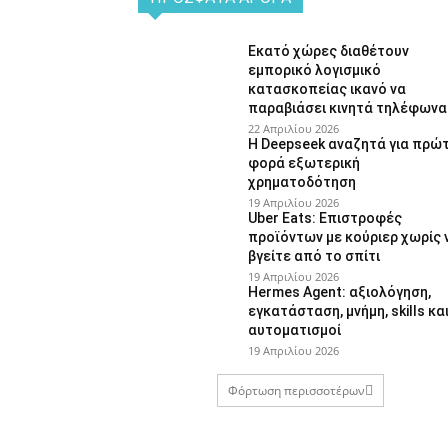
Εκατό χώρες διαθέτουν
εμπορικό λογισμικό
κατασκοπείας ικανό να
παραβιάσει κινητά τηλέφωνα
22 Απριλίου 2026
Η Deepseek αναζητά για πρώ
φορά εξωτερική
χρηματοδότηση
19 Απριλίου 2026
Uber Eats: Επιστροφές
προϊόντων με κούριερ χωρίς 
βγείτε από το σπίτι
19 Απριλίου 2026
Hermes Agent: αξιολόγηση,
εγκατάσταση, μνήμη, skills κα
αυτοματισμοί
19 Απριλίου 2026
Φόρτωση περισσοτέρων