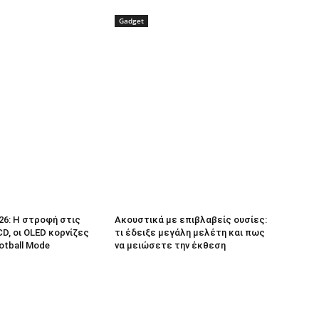
Gadget
26: Η στροφή στις
Ακουστικά με επιβλαβείς ουσίες:
D, οι OLED κορνίζες
τι έδειξε μεγάλη μελέτη και πως
ootball Mode
να μειώσετε την έκθεση