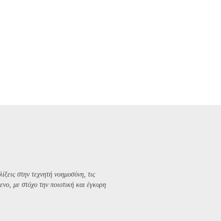
λίξεις στην τεχνητή νοημοσύνη, τις
ενο, με στόχο την ποιοτική και έγκυρη