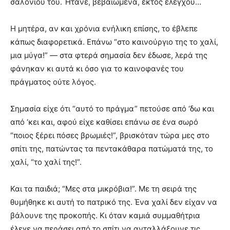
σαλονιού του. Ήτανε, βεβαιωμένα, εκτός ελέγχου…
Η μητέρα, αν και χρόνια ενήλικη επίσης, το έβλεπε
κάπως διαφορετικά. Επάνω “στο καινούργιο της το χαλί,
μια μύγα!” — στα φτερά σημασία δεν έδωσε, λερά της
φάνηκαν κι αυτά κι όσο για το καινοφανές του
πράγματος ούτε λόγος.
Σημασία είχε ότι “αυτό το πράγμα” πετούσε από ‘δω και
από ‘κει και, αφού είχε καθίσει επάνω σε ένα σωρό
“ποιος ξέρει πόσες βρωμιές!”, βρισκόταν τώρα μες στο
σπίτι της, πατώντας τα πεντακάθαρα πατώματά της, το
χαλί, “το χαλί της!”.
Και τα παιδιά; “Μες στα μικρόβια!”. Με τη σειρά της
θυμήθηκε κι αυτή το πατρικό της. Ένα χαλί δεν είχαν να
βάλουνε της προκοπής. Κι όταν καμιά συμμαθήτρια
έλεγε να περάσει από το σπίτι να ανταλλάξουνε τις