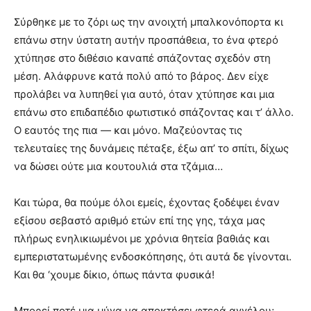
Σύρθηκε με το ζόρι ως την ανοιχτή μπαλκονόπορτα κι
επάνω στην ύστατη αυτήν προσπάθεια, το ένα φτερό
χτύπησε στο διθέσιο καναπέ σπάζοντας σχεδόν στη
μέση. Αλάφρυνε κατά πολύ από το βάρος. Δεν είχε
προλάβει να λυπηθεί για αυτό, όταν χτύπησε και μια
επάνω στο επιδαπέδιο φωτιστικό σπάζοντας και τ’ άλλο.
Ο εαυτός της πια — και μόνο. Μαζεύοντας τις
τελευταίες της δυνάμεις πέταξε, έξω απ’ το σπίτι, δίχως
να δώσει ούτε μια κουτουλιά στα τζάμια…
Και τώρα, θα πούμε όλοι εμείς, έχοντας ξοδέψει έναν
εξίσου σεβαστό αριθμό ετών επί της γης, τάχα μας
πλήρως ενηλικιωμένοι με χρόνια θητεία βαθιάς και
εμπεριστατωμένης ενδοσκόπησης, ότι αυτά δε γίνονται.
Και θα ‘χουμε δίκιο, όπως πάντα φυσικά!
Μπορεί ποτέ μια μύγα να αποκτήσει φτερά αγγέλου;