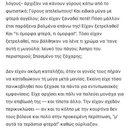
λόγους- άρχιζαν να κάνουν γύρους κάτω από το
φωτιστικό; Γύρους ατελείωτους! Και ειδικά μύγα με
φτερά αγγέλου; Δεν είχαν ξαναδεί ποτέ! Πόσο μάλλον
έτσι παράξενα βαλμένα επάνω της! Είχαν ξετρελαθεί!
Και “τι όμορφα φτερά, τι όμορφα!”. Τόσο είχαν
ξετρελαθεί, που βάλθηκαν να λένε τι χρώμα να ‘τανε
αυτή η μυγούλα: λευκό του πάγου; Άσπρο του
περιστεριού; Σπασμένο της ζάχαρης;
Δεν είχαν ακόμη καταλήξει, όταν οι γονείς τους πήραν
να καταδιώκουν τη μύγα μετά μανίας. Εκείνη είχε τόσο
πανικοβληθεί που ξέχασε τα πάντα για εντυπωσιακές
εμφανίσεις. Είχε αρχίσει και πάλι να παλεύει μονάχα για
την επιβίωσή της — και τίποτα άλλο. Την είχαν σχεδόν
περικυκλώσει — αν και το κόλπο με την κουρτίνα δεν
τους βόλευε και πολύ στην προκειμένη περίπτωση, “μ’
αυτά τα τεράστια φτερά!” καθώς ούρλιαζαν.