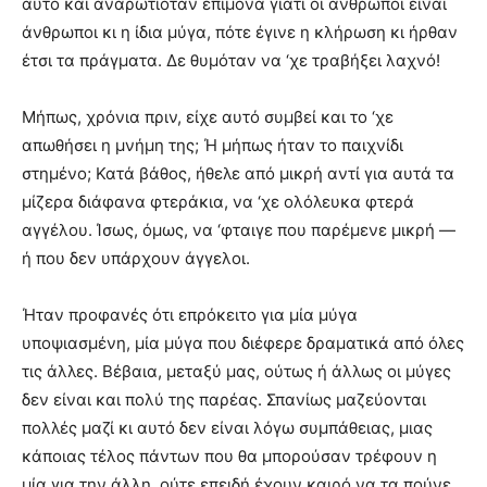
αυτό και αναρωτιόταν επίμονα γιατί οι άνθρωποι είναι
άνθρωποι κι η ίδια μύγα, πότε έγινε η κλήρωση κι ήρθαν
έτσι τα πράγματα. Δε θυμόταν να ‘χε τραβήξει λαχνό!
Μήπως, χρόνια πριν, είχε αυτό συμβεί και το ‘χε
απωθήσει η μνήμη της; Ή μήπως ήταν το παιχνίδι
στημένο; Κατά βάθος, ήθελε από μικρή αντί για αυτά τα
μίζερα διάφανα φτεράκια, να ‘χε ολόλευκα φτερά
αγγέλου. Ίσως, όμως, να ‘φταιγε που παρέμενε μικρή —
ή που δεν υπάρχουν άγγελοι.
Ήταν προφανές ότι επρόκειτο για μία μύγα
υποψιασμένη, μία μύγα που διέφερε δραματικά από όλες
τις άλλες. Βέβαια, μεταξύ μας, ούτως ή άλλως οι μύγες
δεν είναι και πολύ της παρέας. Σπανίως μαζεύονται
πολλές μαζί κι αυτό δεν είναι λόγω συμπάθειας, μιας
κάποιας τέλος πάντων που θα μπορούσαν τρέφουν η
μία για την άλλη, ούτε επειδή έχουν καιρό να τα πούνε.