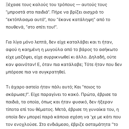
Ξέχασε τους καλούς του τρόπους — αυτούς τους
“μπροστά στα παιδιά“. Πήρε να βρίζει αισχρά το
“εκτόπλασμα αυτό“, που “έκανε κατάληψη” από το
πουθενά, “στο σπίτι του!”.
Για λίγα μόνο λεπτά, δεν είχε καταλάβει και τι ήταν,
αφού η καημένη η μυγούλα από το βάρος το ασήκωτο
είχε μαζέψει, είχε συρρικνωθεί κι άλλο. Δηλαδή, ούτε
καν φαινόταν! Ε, όταν πια κατάλαβε; Τότε ήταν που δεν
μπόρεσε πια να συγκρατηθεί.
Τι άχαρο αστείο ήταν πάλι αυτό; Και “ποιος το
σκάρωσε;!”. Είχε παραγίνει το κακό. Πρώτα, έβρισε τα
παιδιά, τα οποία, όπως και ήταν φυσικό, δεν ήξεραν
τίποτα επί του θέματος. Μετά, έβρισε τη γυναίκα του, η
οποία δεν μπορεί παρά κάποια σχέση να ‘χε με κάτι που
τον ενοχλούσε. Στο ενδιάμεσο, έβριζε ασταμάτητα “το