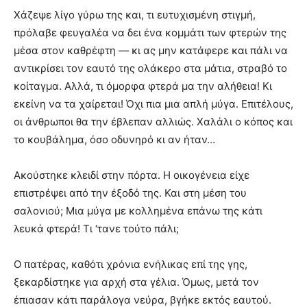
Χάζεψε λίγο γύρω της και, τι ευτυχισμένη στιγμή,
πρόλαβε φευγαλέα να δει ένα κομμάτι των φτερών της
μέσα στον καθρέφτη — κι ας μην κατάφερε και πάλι να
αντικρίσει τον εαυτό της ολάκερο στα μάτια, στραβό το
κοίταγμα. Αλλά, τι όμορφα φτερά μα την αλήθεια! Κι
εκείνη να τα χαίρεται! Όχι πια μια απλή μύγα. Επιτέλους,
οι άνθρωποι θα την έβλεπαν αλλιώς. Χαλάλι ο κόπος και
το κουβάλημα, όσο οδυνηρό κι αν ήταν…
Ακούστηκε κλειδί στην πόρτα. Η οικογένεια είχε
επιστρέψει από την έξοδό της. Και στη μέση του
σαλονιού; Μια μύγα με κολλημένα επάνω της κάτι
λευκά φτερά! Τι ‘τανε τούτο πάλι;
Ο πατέρας, καθότι χρόνια ενήλικας επί της γης,
ξεκαρδίστηκε για αρχή στα γέλια. Όμως, μετά τον
έπιασαν κάτι παράλογα νεύρα, βγήκε εκτός εαυτού.