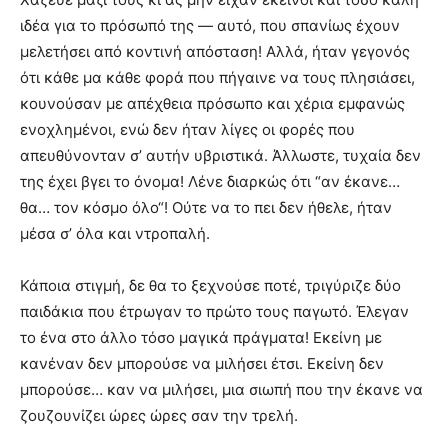
ιδέα για το πρόσωπό της — αυτό, που σπανίως έχουν
μελετήσει από κοντινή απόσταση! Αλλά, ήταν γεγονός
ότι κάθε μα κάθε φορά που πήγαινε να τους πλησιάσει,
κουνούσαν με απέχθεια πρόσωπο και χέρια εμφανώς
ενοχλημένοι, ενώ δεν ήταν λίγες οι φορές που
απευθύνονταν σ’ αυτήν υβριστικά. Άλλωστε, τυχαία δεν
της έχει βγει το όνομα! Λένε διαρκώς ότι “αν έκανε…
θα… τον κόσμο όλο“! Ούτε να το πει δεν ήθελε, ήταν
μέσα σ’ όλα και ντροπαλή.
Κάποια στιγμή, δε θα το ξεχνούσε ποτέ, τριγύριζε δύο
παιδάκια που έτρωγαν το πρώτο τους παγωτό. Έλεγαν
το ένα στο άλλο τόσο μαγικά πράγματα! Εκείνη με
κανέναν δεν μπορούσε να μιλήσει έτσι. Εκείνη δεν
μπορούσε… καν να μιλήσει, μια σιωπή που την έκανε να
ζουζουνίζει ώρες ώρες σαν την τρελή.