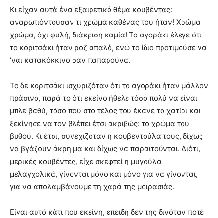
Κι είχαν αυτά ένα εξαιρετικό θέμα κουβέντας:
αναρωτιόντουσαν τι χρώμα καθένας του ήταν! Χρώμα
χρώμα, όχι φυλή, διάκριση καμία! Το αγοράκι έλεγε ότι
το κοριτσάκι ήταν ροζ απαλό, ενώ το ίδιο προτιμούσε να
‘ναι κατακόκκινο σαν παπαρούνα.
Το δε κοριτσάκι ισχυριζόταν ότι το αγοράκι ήταν μάλλον
πράσινο, παρά το ότι εκείνο ήθελε τόσο πολύ να είναι
μπλε βαθύ, τόσο που στο τέλος του έκανε το χατίρι και
ξεκίνησε να τον βλέπει έτσι ακριβώς: το χρώμα του
βυθού. Κι έτσι, συνεχιζόταν η κουβεντούλα τους, δίχως
να βγάζουν άκρη μα και δίχως να παραιτούνται. Διότι,
μερικές κουβέντες, είχε σκεφτεί η μυγούλα
μελαγχολικά, γίνονται μόνο και μόνο για να γίνονται,
για να απολαμβάνουμε τη χαρά της μοιρασιάς.
Είναι αυτό κάτι που εκείνη, επειδή δεν της δινόταν ποτέ