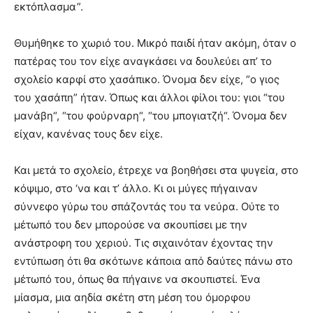
εκτόπλασμα”.
Θυμήθηκε το χωριό του. Μικρό παιδί ήταν ακόμη, όταν ο
πατέρας του τον είχε αναγκάσει να δουλεύει απ’ το
σχολείο καρφί στο χασάπικο. Όνομα δεν είχε, “ο γιος
του χασάπη” ήταν. Όπως και άλλοι φίλοι του: γιοι “του
μανάβη“, “του φούρναρη“, “του μπογιατζή“. Όνομα δεν
είχαν, κανένας τους δεν είχε.
Και μετά το σχολείο, έτρεχε να βοηθήσει στα ψυγεία, στο
κόψιμο, στο ‘να και τ’ άλλο. Κι οι μύγες πήγαιναν
σύννεφο γύρω του σπάζοντάς του τα νεύρα. Ούτε το
μέτωπό του δεν μπορούσε να σκουπίσει με την
ανάστροφη του χεριού. Τις σιχαινόταν έχοντας την
εντύπωση ότι θα σκότωνε κάποια από δαύτες πάνω στο
μέτωπό του, όπως θα πήγαινε να σκουπιστεί. Ένα
μίασμα, μια αηδία σκέτη στη μέση του όμορφου