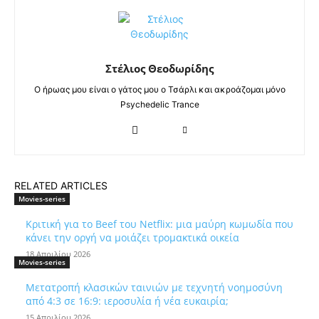
Στέλιος Θεοδωρίδης
Ο ήρωας μου είναι ο γάτος μου ο Τσάρλι και ακροάζομαι μόνο
Psychedelic Trance
RELATED ARTICLES
Movies-series
Κριτική για το Beef του Netflix: μια μαύρη κωμωδία που
κάνει την οργή να μοιάζει τρομακτικά οικεία
18 Απριλίου 2026
Movies-series
Μετατροπή κλασικών ταινιών με τεχνητή νοημοσύνη
από 4:3 σε 16:9: ιεροσυλία ή νέα ευκαιρία;
15 Απριλίου 2026