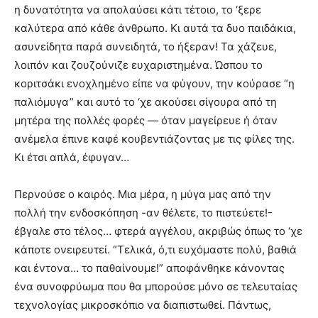
η δυνατότητα να απολαύσει κάτι τέτοιο, το ‘ξερε
καλύτερα από κάθε άνθρωπο. Κι αυτά τα δυο παιδάκια,
ασυνείδητα παρά συνειδητά, το ήξεραν! Τα χάζευε,
λοιπόν και ζουζούνιζε ευχαριστημένα. Ώσπου το
κοριτσάκι ενοχλημένο είπε να φύγουν, την κούρασε “η
παλιόμυγα” και αυτό το ‘χε ακούσει σίγουρα από τη
μητέρα της πολλές φορές — όταν μαγείρευε ή όταν
ανέμελα έπινε καφέ κουβεντιάζοντας με τις φίλες της.
Κι έτσι απλά, έφυγαν…
Περνούσε ο καιρός. Μια μέρα, η μύγα μας από την
πολλή την ενδοσκόπηση -αν θέλετε, το πιστεύετε!-
έβγαλε στο τέλος… φτερά αγγέλου, ακριβώς όπως το ‘χε
κάποτε ονειρευτεί. “Τελικά, ό,τι ευχόμαστε πολύ, βαθιά
και έντονα… το παθαίνουμε!” αποφάνθηκε κάνοντας
ένα συνοφρύωμα που θα μπορούσε μόνο σε τελευταίας
τεχνολογίας μικροσκόπιο να διαπιστωθεί. Πάντως,