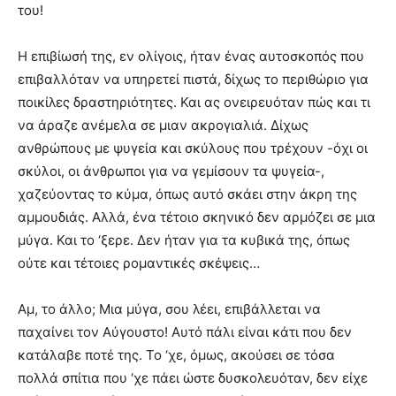
του!
Η επιβίωσή της, εν ολίγοις, ήταν ένας αυτοσκοπός που
επιβαλλόταν να υπηρετεί πιστά, δίχως το περιθώριο για
ποικίλες δραστηριότητες. Και ας ονειρευόταν πώς και τι
να άραζε ανέμελα σε μιαν ακρογιαλιά. Δίχως
ανθρώπους με ψυγεία και σκύλους που τρέχουν -όχι οι
σκύλοι, οι άνθρωποι για να γεμίσουν τα ψυγεία-,
χαζεύοντας το κύμα, όπως αυτό σκάει στην άκρη της
αμμουδιάς. Αλλά, ένα τέτοιο σκηνικό δεν αρμόζει σε μια
μύγα. Και το ‘ξερε. Δεν ήταν για τα κυβικά της, όπως
ούτε και τέτοιες ρομαντικές σκέψεις…
Αμ, το άλλο; Μια μύγα, σου λέει, επιβάλλεται να
παχαίνει τον Αύγουστο! Αυτό πάλι είναι κάτι που δεν
κατάλαβε ποτέ της. Το ‘χε, όμως, ακούσει σε τόσα
πολλά σπίτια που ‘χε πάει ώστε δυσκολευόταν, δεν είχε