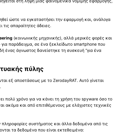
δηγείται στη λήψη μιας φαινομενικά νόμιμης εφαρμογής,
ηθεί ώστε να εγκαταστήσει την εφαρμογή και, ανάλογα
ι τις απαραίτητες άδειες.
eering
(κοινωνικής μηχανικής), αλλά μερικές φορές και
 για παράδειγμα, σε ένα ξεκλείδωτο smartphone που
δή ένας άγνωστος δανείστηκε τη συσκευή “για ένα
κτυακής πύλης
ται εξ αποστάσεως με το ZerodayRAT. Αυτό γίνεται
.
ι πολύ χρόνο για να κάνει τη χρήση του spyware όσο το
ται ακόμα και από επιτιθέμενους με ελάχιστες τεχνικές
 πληροφορίες συστήματος και άλλα δεδομένα από τις
ται τα δεδομένα που είναι εκτεθειμένα: