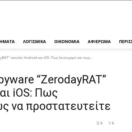
ΉΜΑΤΑ
ΛΟΓΙΣΜΙΚΆ
ΟΙΚΟΝΟΜΊΑ
ΑΦΙΈΡΩΜΑ
ΠΕΡΙΣ
RAT" απειλεί Android και iOS: Πως λειτουργεί και πως...
pyware “ZerodayRAT”
αι iOS: Πως
ως να προστατευτείτε
0
0