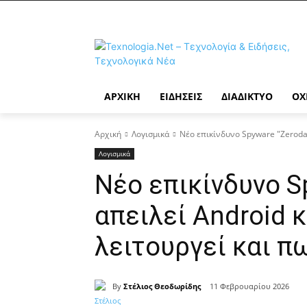
ΑΡΧΙΚΉ
ΕΙΔΉΣΕΙΣ
ΔΙΑΔΊΚΤΥΟ
ΟΧ
Αρχική
Λογισμικά
Νέο επικίνδυνο Spyware "Zeroday
Λογισμικά
Νέο επικίνδυνο S
απειλεί Android κ
λειτουργεί και π
By
Στέλιος Θεοδωρίδης
11 Φεβρουαρίου 2026