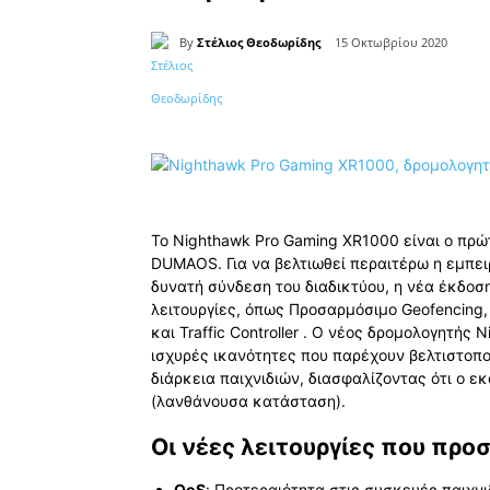
By
Στέλιος Θεοδωρίδης
15 Οκτωβρίου 2020
Κοινοποίηση
Το Nighthawk Pro Gaming XR1000 είναι ο πρώ
DUMAOS. Για να βελτιωθεί περαιτέρω η εμπειρ
δυνατή σύνδεση του διαδικτύου, η νέα έκδο
λειτουργίες, όπως Προσαρμόσιμο Geofencing
και Traffic Controller . Ο νέος δρομολογητής
ισχυρές ικανότητες που παρέχουν βελτιστοπο
διάρκεια παιχνιδιών, διασφαλίζοντας ότι ο εκ
(λανθάνουσα κατάσταση).
Οι νέες λειτουργίες που πρ
QoS
: Προτεραιότητα στις συσκευές παιχν