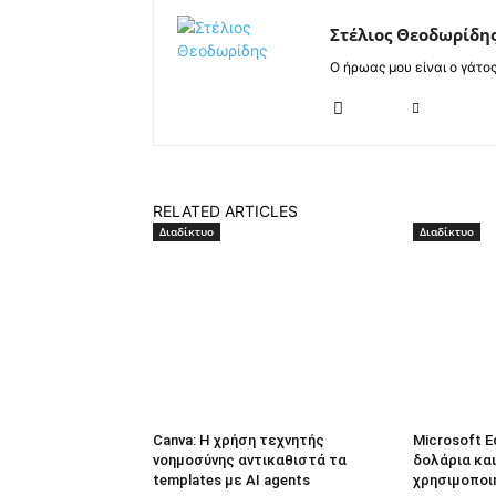
Στέλιος Θεοδωρίδη
Ο ήρωας μου είναι ο γάτο
RELATED ARTICLES
Διαδίκτυο
Διαδίκτυο
Canva: Η χρήση τεχνητής
Microsoft E
νοημοσύνης αντικαθιστά τα
δολάρια και
templates με AI agents
χρησιμοποι