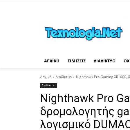
ΑΡΧΙΚΉ
ΕΙΔΉΣΕΙΣ
ΔΙΑΔΊΚΤΥΟ
ΟΧ
Αρχική
Διαδίκτυο
Nighthawk Pro Gaming XR1000, δ
Διαδίκτυο
Nighthawk Pro G
δρομολογητής ga
λογισμικό DUMAO