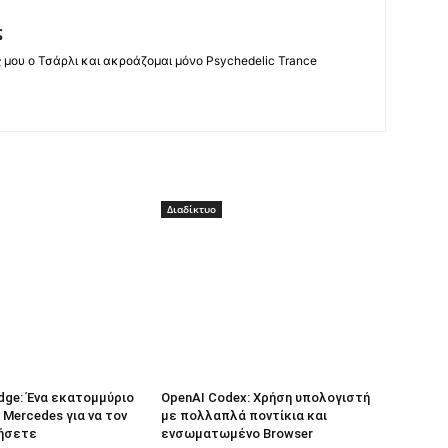
ς
ς μου ο Τσάρλι και ακροάζομαι μόνο Psychedelic Trance
Διαδίκτυο
dge: Ένα εκατομμύριο
OpenAI Codex: Χρήση υπολογιστή
 Mercedes για να τον
με πολλαπλά ποντίκια και
ήσετε
ενσωματωμένο Browser