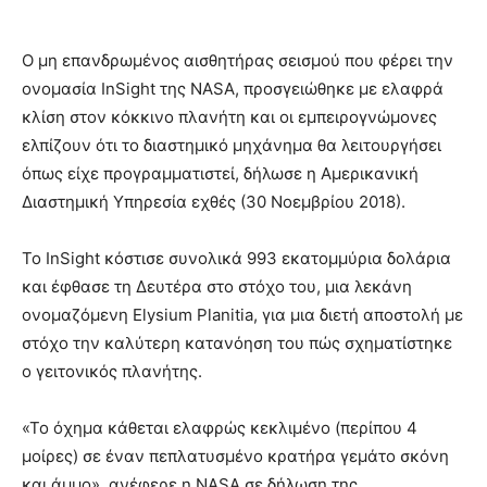
Ο μη επανδρωμένος αισθητήρας σεισμού που φέρει την
ονομασία InSight της NASA, προσγειώθηκε με ελαφρά
κλίση στον κόκκινο πλανήτη και οι εμπειρογνώμονες
ελπίζουν ότι το διαστημικό μηχάνημα θα λειτουργήσει
όπως είχε προγραμματιστεί, δήλωσε η Αμερικανική
Διαστημική Υπηρεσία εχθές (30 Νοεμβρίου 2018).
Το InSight κόστισε συνολικά 993 εκατομμύρια δολάρια
και έφθασε τη Δευτέρα στο στόχο του, μια λεκάνη
ονομαζόμενη Elysium Planitia, για μια διετή αποστολή με
στόχο την καλύτερη κατανόηση του πώς σχηματίστηκε
ο γειτονικός πλανήτης.
«Το όχημα κάθεται ελαφρώς κεκλιμένο (περίπου 4
μοίρες) σε έναν πεπλατυσμένο κρατήρα γεμάτο σκόνη
και άμμο», ανέφερε η NASA σε δήλωση της.