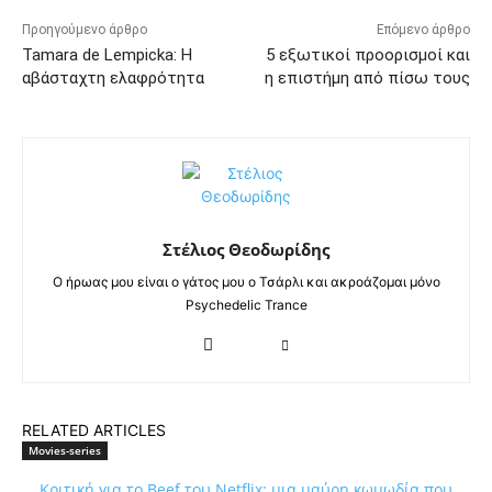
Προηγούμενο άρθρο
Επόμενο άρθρο
Tamara de Lempicka: Η
5 εξωτικοί προορισμοί και
αβάσταχτη ελαφρότητα
η επιστήμη από πίσω τους
Στέλιος Θεοδωρίδης
Ο ήρωας μου είναι ο γάτος μου ο Τσάρλι και ακροάζομαι μόνο
Psychedelic Trance
RELATED ARTICLES
Movies-series
Κριτική για το Beef του Netflix: μια μαύρη κωμωδία που