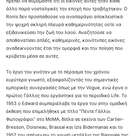
πρέπει να θυμόμαστε ότι οι εικόνες αυτές ήταν κάθε
άλλο παρά νοσταλγικές την εποχή που τραβήχτηκαν. Ο
Ronis δεν προσπαθούσε να αναπαράγει αποκλειστικά
την ψυχρή σκληρή πλευρά καθημερινότητας ούτε να
εξιδανικεύσει την ζωή του λαού. Αναζητούσε να
αποθανατίσει απλές, καθημερινές, κοινότυπες εικόνες
αναδεικνύοντας έτσι την ομορφιά και την ποίηση που
κρύβεται μέσα σε αυτές.
Το έργο του γινόταν με το πέρασμα του χρόνου
ευρύτερα γνωστό, εξασφαλίζοντάς του σημαντικές
εμπορικές συνεργασίες όπως με την Vogue, ενώ έγινε ο
πρώτος Γάλλος που εργάστηκε για το περιοδικό Life. Το
1953 ο Edward συμπεριέλαβε τα έργα του στην ομαδική
έκθεση που επιμελήθηκε με τίτλο “Πέντε Γάλλοι
Φωτογράφοι” στο ΜοΜΑ, δίπλα σε εκείνα των Cartier-
Bresson, Doisneau, Brassai και Izis Bidermanas και το
1957 του απένειμαν το χρυσό μετάλλιο της Biennale της