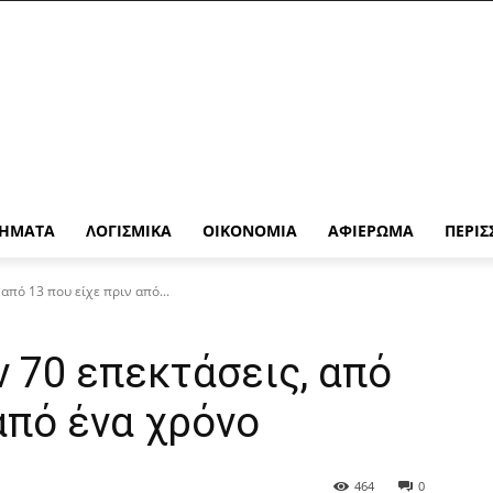
ΉΜΑΤΑ
ΛΟΓΙΣΜΙΚΆ
ΟΙΚΟΝΟΜΊΑ
ΑΦΙΈΡΩΜΑ
ΠΕΡΙΣ
από 13 που είχε πριν από...
ν 70 επεκτάσεις, από
από ένα χρόνο
464
0