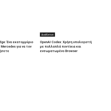
Διαδίκτυο
dge: Ένα εκατομμύριο
OpenAI Codex: Χρήση υπολογιστή
 Mercedes για να τον
με πολλαπλά ποντίκια και
ήσετε
ενσωματωμένο Browser