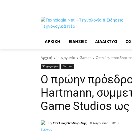
ΑΡΧΙΚΉ
ΕΙΔΉΣΕΙΣ
ΔΙΑΔΊΚΤΥΟ
ΟΧ
Αρχική
Ψυχαγωγία
Games
Ο πρώην πρόεδρος της
Ψυχαγωγία
Games
Ο πρώην πρόεδρος
Hartmann, συμμε
Game Studios ως
By
Στέλιος Θεοδωρίδης
8 Αυγούστου 2018