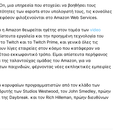
n, μια υπηρεσία που στοχεύει να βοηθήσει τους
τητες των esports στον υπολογιστή τους, τις κονσόλες
, εφόσον φιλοξενούνται στο Amazon Web Services.
α η Amazon θεωρείται ηγέτης στον τομέα των
video
πίστευτα εργαλεία και την προηγμένη τεχνολογία του
 Twitch και το Twitch Prime, και γενικά όλες τις
ουν λίγες εταιρείες στον κόσμο που κατάφεραν να
 τέτοιο εκκωφαντικό τρόπο. Είμαι απίστευτα περήφανος
κά της ταλαντούχας ομάδας του Amazon, για να
των παιχνιδιών, φέρνοντας νέες εκπληκτικές εμπειρίες
μό κορυφαίων προγραμματιστών από τον κλάδο των
νιδρυτής των Studios Westwood, τον John Smedley, πρώην
 της Daybreak. και τον Rich Hilleman, πρώην διευθύνων