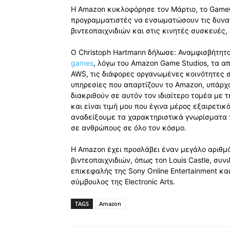
Η Amazon κυκλοφόρησε τον Μάρτιο, το GameO
προγραμματιστές να ενσωματώσουν τις δυνατό
βιντεοπαιχνιδιών και στις κινητές συσκευές
Ο Christoph Hartmann δήλωσε: Αναμφισβήτητ
games
, λόγω του Amazon Game Studios, τα α
AWS, τις διάφορες οργανωμένες κοινότητες στο
υπηρεσίες που απαρτίζουν το Amazon, υπάρχ
διακριθούν σε αυτόν τον ιδιαίτερο τομέα με
και είναι τιμή μου που έγινα μέρος εξαιρετι
αναδείξουμε τα χαρακτηριστικά γνωρίσματα 
σε ανθρώπους σε όλο τον κόσμο.
Η Amazon έχει προσλάβει έναν μεγάλο αριθ
βιντεοπαιχνιδιών, όπως τοn Louis Castle, συ
επικεφαλής της Sony Online Entertainment και
σύμβουλος της Electronic Arts.
TAGS
Amazon