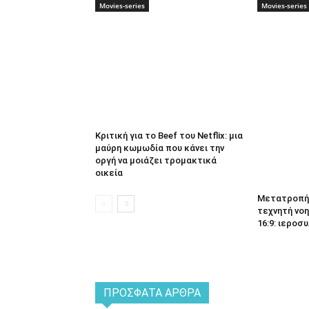
Movies-series
Movies-series
Κριτική για το Beef του Netflix: μια
μαύρη κωμωδία που κάνει την
οργή να μοιάζει τρομακτικά
οικεία
Μετατροπή 
τεχνητή νοη
16:9: ιεροσυ
ΠΡΌΣΦΑΤΑ ΆΡΘΡΑ