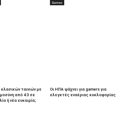
Games
κλασικών ταινιών με
Οι ΗΠΑ ψάχνει για gamers για
μοσύνη από 4:3 σε
ελεγκτές εναέριας κυκλοφορίας
λία ή νέα ευκαιρία;