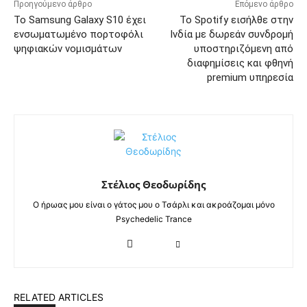
Προηγούμενο άρθρο
Επόμενο άρθρο
Το Samsung Galaxy S10 έχει
Το Spotify εισήλθε στην
ενσωματωμένο πορτοφόλι
Ινδία με δωρεάν συνδρομή
ψηφιακών νομισμάτων
υποστηριζόμενη από
διαφημίσεις και φθηνή
premium υπηρεσία
Στέλιος Θεοδωρίδης
Ο ήρωας μου είναι ο γάτος μου ο Τσάρλι και ακροάζομαι μόνο
Psychedelic Trance
RELATED ARTICLES