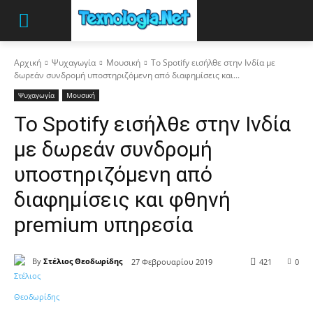
Αρχική
Ψυχαγωγία
Μουσική
Το Spotify εισήλθε στην Ινδία με
δωρεάν συνδρομή υποστηριζόμενη από διαφημίσεις και...
Ψυχαγωγία
Μουσική
Το Spotify εισήλθε στην Ινδία
με δωρεάν συνδρομή
υποστηριζόμενη από
διαφημίσεις και φθηνή
premium υπηρεσία
By
Στέλιος Θεοδωρίδης
27 Φεβρουαρίου 2019
421
0