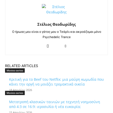
Στέλιος Θεοδωρίδης
Ο ήρωας μου είναι ο γάτος μου ο Τσάρλι και ακροάζομαι μόνο
Psychedelic Trance
RELATED ARTICLES
Movies-series
Κριτική για το Beef του Netflix: μια μαύρη κωμωδία που
κάνει την οργή να μοιάζει τρομακτικά οικεία
18 Απριλίου 2026
Movies-series
Μετατροπή κλασικών ταινιών με τεχνητή νοημοσύνη
από 4:3 σε 16:9: ιεροσυλία ή νέα ευκαιρία;
15 Απριλίου 2026