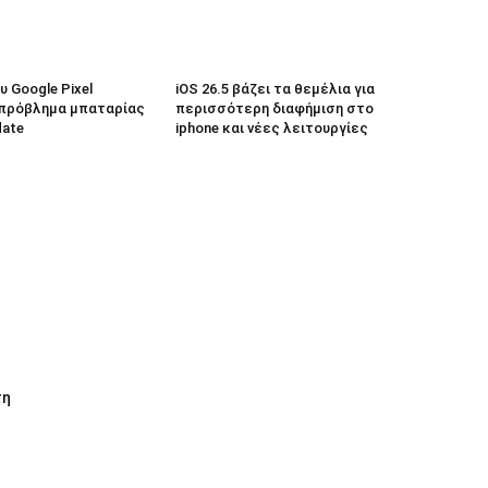
 Google Pixel
iOS 26.5 βάζει τα θεμέλια για
πρόβλημα μπαταρίας
περισσότερη διαφήμιση στο
date
iphone και νέες λειτουργίες
τη