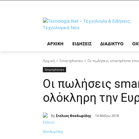
ΑΡΧΙΚΉ
ΕΙΔΉΣΕΙΣ
ΔΙΑΔΊΚΤΥΟ
ΟΧ
Αρχική
Smartphones
Οι πωλήσεις smartphone έπε
Smartphones
Οι πωλήσεις sma
ολόκληρη την Ευρ
By
Στέλιος Θεοδωρίδης
14 Μαΐου 2018
Κοινοποίηση