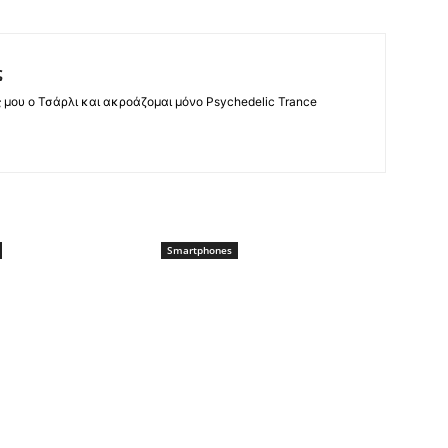
ς
ς μου ο Τσάρλι και ακροάζομαι μόνο Psychedelic Trance
Smartphones