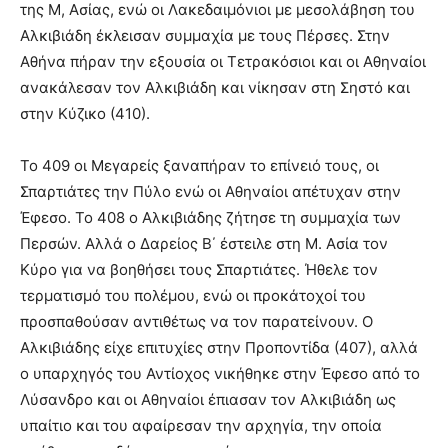
της Μ, Ασίας, ενώ οι Λακεδαιμόνιοι με μεσολάβηση του
Αλκιβιάδη έκλεισαν συμμαχία με τους Πέρσες. Στην
Αθήνα πήραν την εξουσία οι Τετρακόσιοι και οι Αθηναίοι
ανακάλεσαν τον Αλκιβιάδη και νίκησαν στη Σηστό και
στην Κύζικο (410).
Το 409 οι Μεγαρείς ξαναπήραν το επίνειό τους, οι
Σπαρτιάτες την Πύλο ενώ οι Αθηναίοι απέτυχαν στην
Έφεσο. Το 408 ο Αλκιβιάδης ζήτησε τη συμμαχία των
Περσών. Αλλά ο Δαρείος Β΄ έστειλε στη Μ. Ασία τον
Κύρο για να βοηθήσει τους Σπαρτιάτες. Ήθελε τον
τερματισμό του πολέμου, ενώ οι προκάτοχοί του
προσπαθούσαν αντιθέτως να τον παρατείνουν. Ο
Αλκιβιάδης είχε επιτυχίες στην Προποντίδα (407), αλλά
ο υπαρχηγός του Αντίοχος νικήθηκε στην Έφεσο από το
Λύσανδρο και οι Αθηναίοι έπιασαν τον Αλκιβιάδη ως
υπαίτιο και του αφαίρεσαν την αρχηγία, την οποία