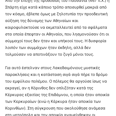
Από την εποχή της προδοσίας του Παυσανία (467 π.Χ.) η
Σπάρτη είχε κατά κάποιο τρόπο αποσυρθεί μακριά από
τον κόσμο, έβλεπε όμως με ζηλοτυπία την προοδευτική
αύξηση της δύναμης των Αθηναίων και
καιροφυλακτούσε να εκμεταλλευτεί από τα σφάλματα
στα οποία έπεφταν οι Αθηναίοι, που λησμονούσαν ότι οι
σύμμαχοί τους δεν ήταν και υπήκοοί τους. Η δυσφορία
λοιπόν των συμμάχων ήταν έκδηλη, αλλά δεν
τολμούσαν να αποτινάξουν το ζυγό μόνοι τους.
Για αυτό έστελναν στους Λακεδαιμόνιους μυστικές
παρακλήσεις και η κατάσταση σιγά σιγά πήρε το δρόμο
του εμφύλιου πολέμου. Ο πόλεμος θα αργούσε ίσως να
εκραγεί, αν η Κόρινθος δεν οπλιζόταν κατά της
Κέρκυρας εξαιτίας της Επιδάμνου, η οποία ήταν αποικία
των Κερκυραίων (ενώ η Κέρκυρα ήταν αποικία των
Κορινθίων). Στη σύγκρουση που ακολούθησε ανάμεσα
στη μητρόπολη και την αποικία αναμείχθηκαν οι