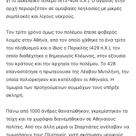
γ) το Δεκελεικό πόλεμο (413-404 π.Χ.). Ο αγώνας στην
αρχή περιοριζόταν σε αμοιβαίες λεηλασίες με μικρές
συμπλοκές και λίγους νεκρούς.
Τον τρίτο χρόνο όμως του πολέμου έπεσε φοβερός
λοιμός στην Αθήνα, από τον οποίο χάθηκε το ένα τρίτο
του πληθυσμού και ο ίδιος ο Περικλής (429 π.Χ.), τον
οποίο διαδέχτηκε ο δημαγωγός Κλέωνας, στην εξουσία
του κράτους και την αρχηγία του πολέμου. Το 428
επαναστάτησε η πρωτεύουσα της Λέσβου Μυτιλήνη, την
οποία πολιόρκησαν και κατέλαβαν οι Αθηναίοι. Η
τιμωρία των προηγούμενων συμμάχων τους υπήρξε
σκληρή.
Πάνω από 1000 άνδρες θανατώθηκαν, γκρεμίστηκαν τα
τείχη και τα χωράφια διανεμήθηκαν σε Αθηναίους
πολίτες. Από την άλλη μεριά οι Σπαρτιάτες ανέλαβαν να
τιμωρήσουν τους Πλαταιείς, γιατί σκότωσαν μερικούς