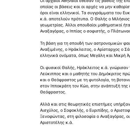
Οι αρχαίοι Αθηναίοι έθεσαν τις βάσεις της ε
οποίας οι βάσεις και οι αρχές να μην καθορί
όροι είναι ελληνικοί. Τα συγγράμματα του Ευ
κ.ά. αποτελούν πρότυπα. Ο Θαλής ο Μιλήσιος
γεωμετρίας. Άλλοι σπουδαίοι μαθηματικοί ήτα
Αναξαγόρας, ο Ιππίας ο σοφιστής, ο Πλάτωνας
Τη βάση για τη σπουδή των αστρονομικών φα
Αναξιμένης, ο Ηράκλειτος, ο Αρίσταρχος ο Σ
ελληνικά ονόματα, όπως Μεγάλη και Μικρή Άρ
Οι φυσικοί Θαλής, Ηράκλειτος κ.ά. γνώρισαν τ
Λεύκιππος και ο μαθητής του Δημόκριτος πρώ
και ο Θεόφραστος με τη φυτολογία, τη βοτανικ
στον Ιπποκράτη τον Κώο, στην ανάπτυξή της 
Θεόφραστος.
Αλλά και στις θεωρητικές επιστήμες υπήρξαν
Αισχύλος, ο Σοφοκλής, ο Ευριπίδης, ο Αριστοφ
Ξενοφώντας, στη φιλοσοφία ο Αναξαγόρας, οι
Αριστοτέλης κ.ά.