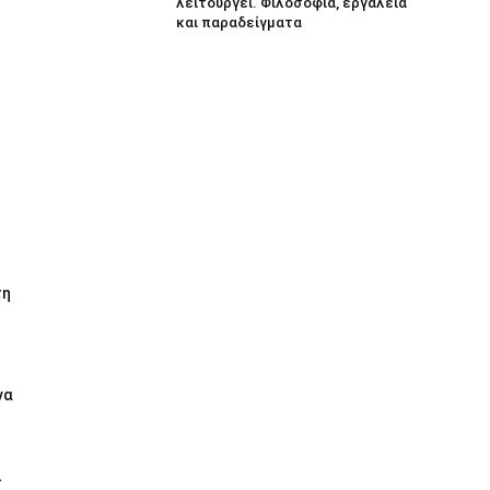
λειτουργεί. Φιλοσοφία, εργαλεία
και παραδείγματα
τη
να
ι