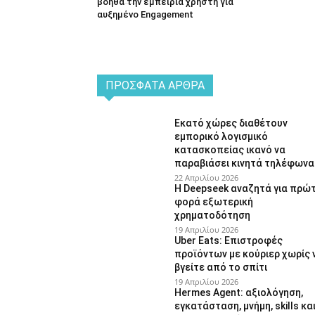
βοηθά την εμπειρία χρήστη για
αυξημένο Engagement
ΠΡΌΣΦΑΤΑ ΆΡΘΡΑ
Εκατό χώρες διαθέτουν
εμπορικό λογισμικό
κατασκοπείας ικανό να
παραβιάσει κινητά τηλέφωνα
22 Απριλίου 2026
Η Deepseek αναζητά για πρώ
φορά εξωτερική
χρηματοδότηση
19 Απριλίου 2026
Uber Eats: Επιστροφές
προϊόντων με κούριερ χωρίς 
βγείτε από το σπίτι
19 Απριλίου 2026
Hermes Agent: αξιολόγηση,
εγκατάσταση, μνήμη, skills κα