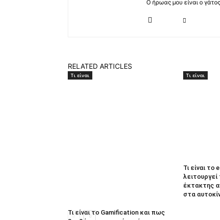
Ο ήρωας μου είναι ο γάτο
RELATED ARTICLES
Τι είναι
Τι είναι
Τι είναι το 
λειτουργεί
έκτακτης α
στα αυτοκί
Τι είναι το Gamification και πως