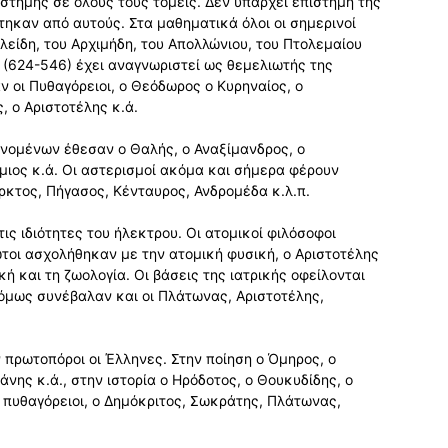
πιστήμης σε όλους τους τομείς. Δεν υπάρχει επιστήμη της
στηκαν από αυτούς. Στα μαθηματικά όλοι οι σημερινοί
κλείδη, του Αρχιμήδη, του Απολλώνιου, του Πτολεμαίου
 (624-546) έχει αναγνωριστεί ως θεμελιωτής της
ν οι Πυθαγόρειοι, ο Θεόδωρος ο Κυρηναίος, ο
, ο Αριστοτέλης κ.ά.
ινομένων έθεσαν ο Θαλής, ο Αναξίμανδρος, ο
άμιος κ.ά. Οι αστερισμοί ακόμα και σήμερα φέρουν
κτος, Πήγασος, Κένταυρος, Ανδρομέδα κ.λ.π.
ις ιδιότητες του ήλεκτρου. Οι ατομικοί φιλόσοφοι
τοι ασχολήθηκαν με την ατομική φυσική, ο Αριστοτέλης
ή και τη ζωολογία. Οι βάσεις της ιατρικής οφείλονται
όμως συνέβαλαν και οι Πλάτωνας, Αριστοτέλης,
 πρωτοπόροι οι Έλληνες. Στην ποίηση ο Όμηρος, ο
άνης κ.ά., στην ιστορία ο Ηρόδοτος, ο Θουκυδίδης, ο
 πυθαγόρειοι, ο Δημόκριτος, Σωκράτης, Πλάτωνας,