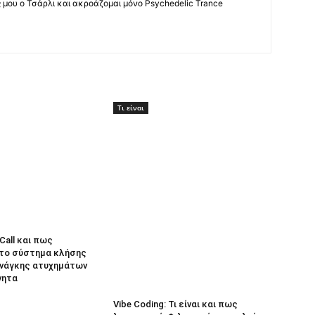
ς μου ο Τσάρλι και ακροάζομαι μόνο Psychedelic Trance
Τι είναι
eCall και πως
 το σύστημα κλήσης
νάγκης ατυχημάτων
νητα
Vibe Coding: Τι είναι και πως