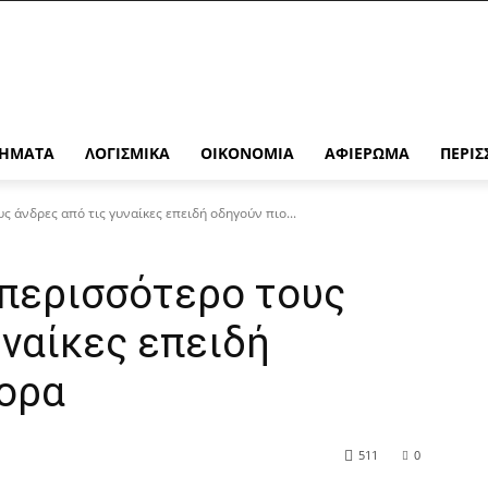
ΉΜΑΤΑ
ΛΟΓΙΣΜΙΚΆ
ΟΙΚΟΝΟΜΊΑ
ΑΦΙΈΡΩΜΑ
ΠΕΡΙΣ
 άνδρες από τις γυναίκες επειδή οδηγούν πιο...
 περισσότερο τους
υναίκες επειδή
γορα
511
0