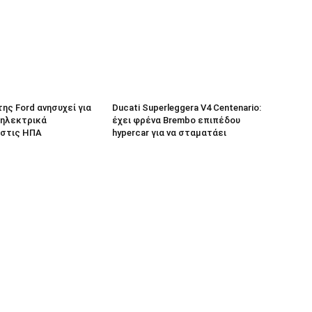
 της Ford ανησυχεί για
Ducati Superleggera V4 Centenario:
 ηλεκτρικά
έχει φρένα Brembo επιπέδου
 στις ΗΠΑ
hypercar για να σταματάει