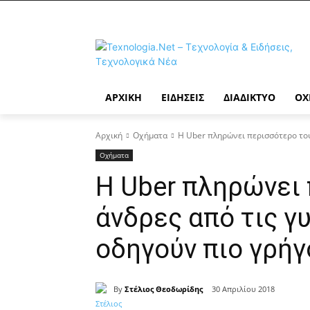
ΑΡΧΙΚΉ
ΕΙΔΉΣΕΙΣ
ΔΙΑΔΊΚΤΥΟ
ΟΧ
Αρχική
Οχήματα
Η Uber πληρώνει περισσότερο τους
Οχήματα
Η Uber πληρώνει
άνδρες από τις γ
οδηγούν πιο γρή
By
Στέλιος Θεοδωρίδης
30 Απριλίου 2018