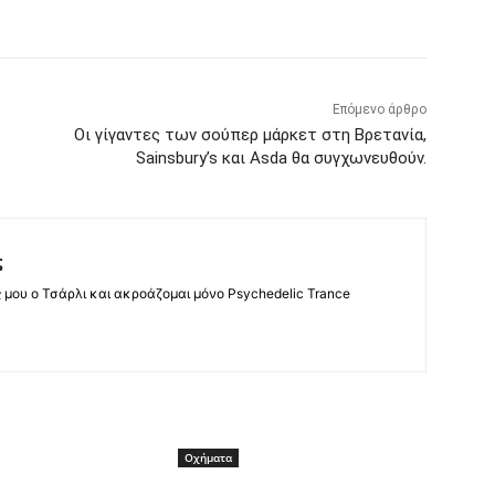
Επόμενο άρθρο
Οι γίγαντες των σούπερ μάρκετ στη Βρετανία,
Sainsbury’s και Asda θα συγχωνευθούν.
ς
ς μου ο Τσάρλι και ακροάζομαι μόνο Psychedelic Trance
Οχήματα