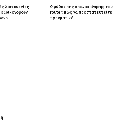
ς λειτουργίες
Ο μύθος της επανεκκίνησης του
υ εξοικονομούν
router: πως να προστατευτείτε
ρόνο
πραγματικά
τη