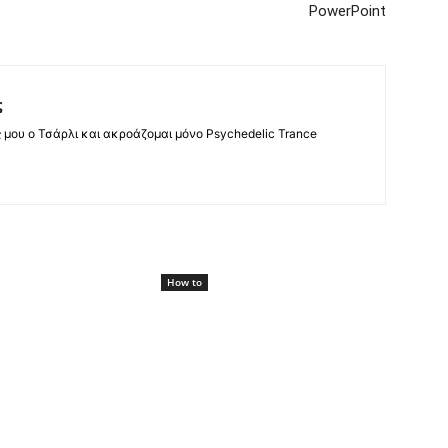
PowerPoint
ς
ς μου ο Τσάρλι και ακροάζομαι μόνο Psychedelic Trance
How to