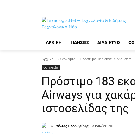
ΑΡΧΙΚΉ
ΕΙΔΉΣΕΙΣ
ΔΙΑΔΊΚΤΥΟ
ΟΧ
Αρχική
Οικονομία
Πρόστιμο 183 εκατ. λιρών στην B
Οικονομία
Πρόστιμο 183 εκατ
Airways για χακά
ιστοσελίδας της
By
Στέλιος Θεοδωρίδης
8 Ιουλίου 2019