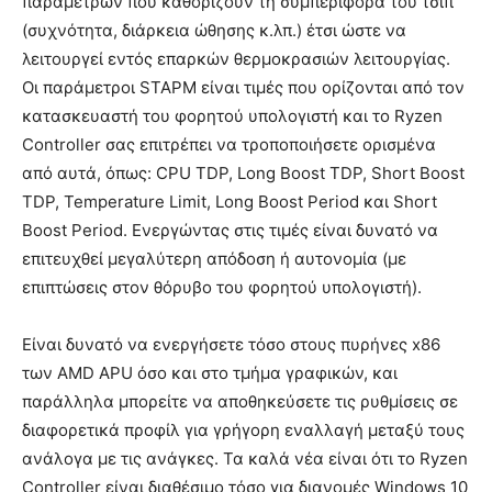
παραμέτρων που καθορίζουν τη συμπεριφορά του τσιπ
(συχνότητα, διάρκεια ώθησης κ.λπ.) έτσι ώστε να
λειτουργεί εντός επαρκών θερμοκρασιών λειτουργίας.
Οι παράμετροι STAPM είναι τιμές που ορίζονται από τον
κατασκευαστή του φορητού υπολογιστή και το Ryzen
Controller σας επιτρέπει να τροποποιήσετε ορισμένα
από αυτά, όπως: CPU TDP, Long Boost TDP, Short Boost
TDP, Temperature Limit, Long Boost Period και Short
Boost Period. Ενεργώντας στις τιμές είναι δυνατό να
επιτευχθεί μεγαλύτερη απόδοση ή αυτονομία (με
επιπτώσεις στον θόρυβο του φορητού υπολογιστή).
Είναι δυνατό να ενεργήσετε τόσο στους πυρήνες x86
των AMD APU όσο και στο τμήμα γραφικών, και
παράλληλα μπορείτε να αποθηκεύσετε τις ρυθμίσεις σε
διαφορετικά προφίλ για γρήγορη εναλλαγή μεταξύ τους
ανάλογα με τις ανάγκες. Τα καλά νέα είναι ότι το Ryzen
Controller είναι διαθέσιμο τόσο για διανομές Windows 10